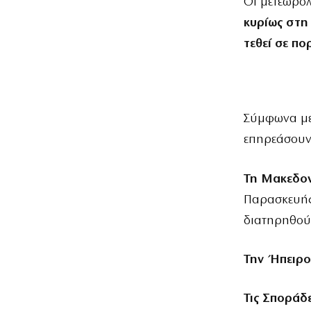
Οι μετεωρολ
κυρίως στη 
τεθεί σε π
Σύμφωνα με 
επηρεάσουν
Τη Μακεδο
Παρασκευής,
διατηρηθούν
Την Ήπειρο
Τις Σποράδε