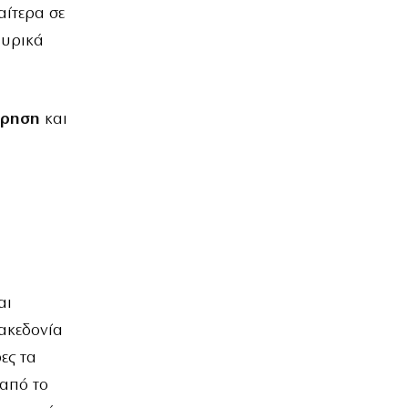
αίτερα σε
μυρικά
ώρηση
και
αι
ακεδονία
ες τα
από το