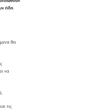
κδηλωθούν
ουν ήδη
όμενα θα
ς
αι να
ς.
αι τις