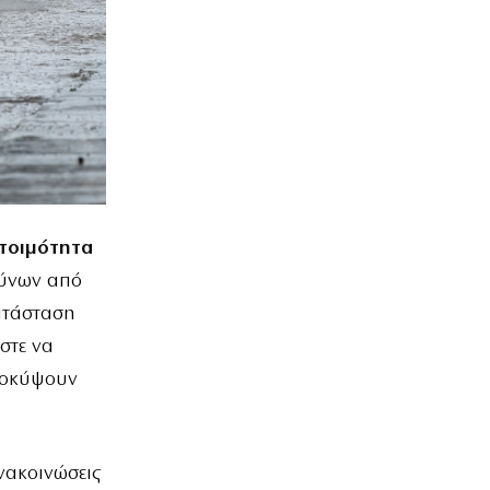
ετοιμότητα
δύνων από
ατάσταση
στε να
ροκύψουν
νακοινώσεις