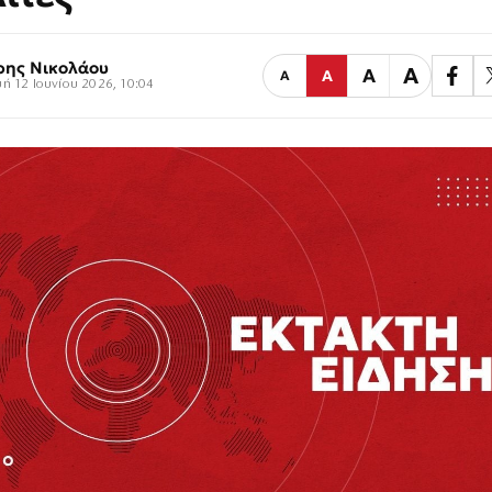
ρης Νικολάου
Α
Α
Α
Α
ή 12 Ιουνίου 2026, 10:04