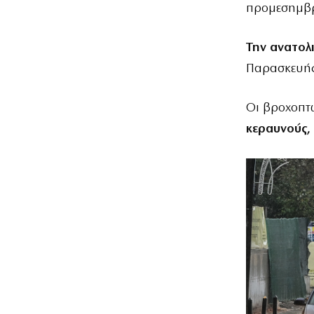
προμεσημβρ
Την ανατολ
Παρασκευής
Οι βροχοπτ
κεραυνούς,