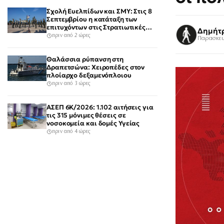
Σχολή Ευελπίδων και ΣΜΥ: Στις 8
Σεπτεμβρίου η κατάταξη των
επιτυχόντων στις Στρατιωτικές
Δημήτ
Σχολές
πριν από 2 ώρες
Παρασκευ
Θαλάσσια ρύπανση στη
Δραπετσώνα: Χειροπέδες στον
πλοίαρχο δεξαμενόπλοιου
πριν από 3 ώρες
ΑΣΕΠ 6Κ/2026: 1.102 αιτήσεις για
τις 315 μόνιμες θέσεις σε
νοσοκομεία και δομές Υγείας
πριν από 4 ώρες