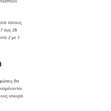
νεχιστούν
κατά τόπους
7 έως 28
ατά 2 με 3
ή
εφώσεις θα
αναμένονται
πους ισχυρά.