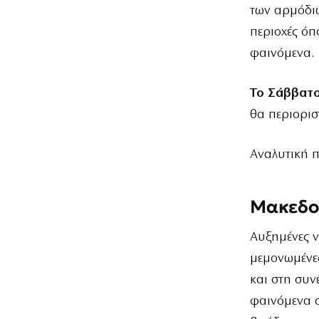
των αρμόδιω
περιοχές όπ
φαινόμενα.
Το Σάββατο
θα περιορισ
Αναλυτική 
Μακεδο
Αυξημένες ν
μεμονωμένες
και στη συν
φαινόμενα 