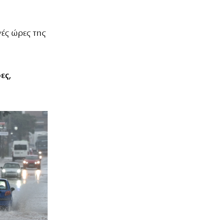
νές ώρες της
ες,