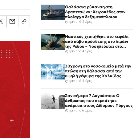
Θαλάσσια ρύπανση στη
Δραπετσώνα: Χειροπέδες στον
πλοίαρχο δεξαμενόπλοιου
πριν από 3 ώρες
Ναυτικός χτυπήθηκε στο κεφάλι
από κάβο πρόσδεσης στο λιμάνι
της Ρόδου – Νοσηλεύεται στο
νοσοκομείο
πριν από 4 ώρες
30χρονη στο νοσοκομείο μετά την
πτώση στη θάλασσα από την
υψηλή γέφυρα της Χαλκίδας
πριν από 5 ώρες
Σαν σήμερα 7 Αυγούστου: Ο
άνθρωπος που περπάτησε
ανάμεσα στους Δίδυμους Πύργους
πριν από 6 ώρες