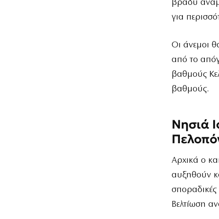
βράδυ αναμέ
για περισσό
Οι άνεμοι θ
από το από
βαθμούς Κελ
βαθμούς.
Νησιά Ι
Πελοπό
Αρχικά ο κα
αυξηθούν κα
σποραδικές 
Βελτίωση αν