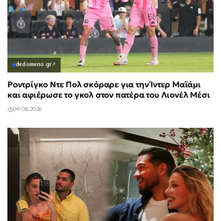
dedomeno.gr
↗
Ροντρίγκο Ντε Πολ σκόραρε για την Ίντερ Μαϊάμι
και αφιέρωσε το γκολ στον πατέρα του Λιονέλ Μέσι
09/08/2026