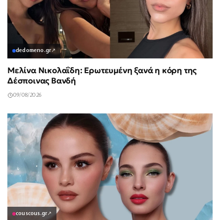
dedomeno.gr
↗
Μελίνα Νικολαΐδη: Ερωτευμένη ξανά η κόρη της
Δέσποινας Βανδή
09/08/2026
couscous.gr
↗