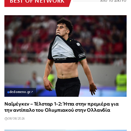
BEST OF NETWORK
ΑΠΟ ΤΟ ΔΙΚΤΥΟ
dedomeno.gr
↗
Ναϊμέγκεν – Τέλσταρ 1-2: Ήττα στην πρεμιέρα για
την αντίπαλο του Ολυμπιακού στην Ολλανδία
08/08/2026