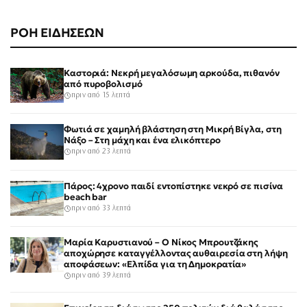
ΡΟΗ ΕΙΔΗΣΕΩΝ
Καστοριά: Νεκρή μεγαλόσωμη αρκούδα, πιθανόν
από πυροβολισμό
πριν από 15 λεπτά
Φωτιά σε χαμηλή βλάστηση στη Μικρή Βίγλα, στη
Νάξο – Στη μάχη και ένα ελικόπτερο
πριν από 23 λεπτά
Πάρος: 4χρονο παιδί εντοπίστηκε νεκρό σε πισίνα
beach bar
πριν από 33 λεπτά
Μαρία Καρυστιανού – Ο Νίκος Μπρουτζάκης
αποχώρησε καταγγέλλοντας αυθαιρεσία στη λήψη
αποφάσεων: «Ελπίδα για τη Δημοκρατία»
πριν από 39 λεπτά