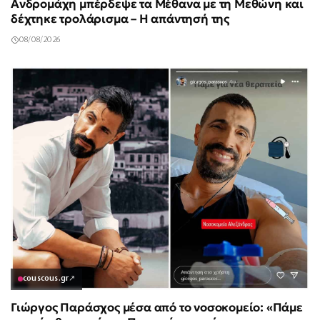
Ανδρομάχη μπέρδεψε τα Μέθανα με τη Μεθώνη και
δέχτηκε τρολάρισμα – Η απάντησή της
08/08/2026
couscous.gr
↗
Γιώργος Παράσχος μέσα από το νοσοκομείο: «Πάμε