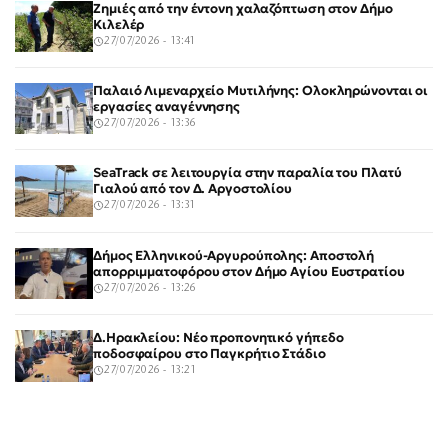
Ζημιές από την έντονη χαλαζόπτωση στον Δήμο
Κιλελέρ
27/07/2026 - 13:41
Παλαιό Λιμεναρχείο Μυτιλήνης: Ολοκληρώνονται οι
εργασίες αναγέννησης
27/07/2026 - 13:36
SeaTrack σε λειτουργία στην παραλία του Πλατύ
Γιαλού από τον Δ. Αργοστολίου
27/07/2026 - 13:31
Δήμος Ελληνικού-Αργυρούπολης: Αποστολή
απορριμματοφόρου στον Δήμο Αγίου Ευστρατίου
27/07/2026 - 13:26
Δ.Ηρακλείου: Νέο προπονητικό γήπεδο
ποδοσφαίρου στο Παγκρήτιο Στάδιο
27/07/2026 - 13:21