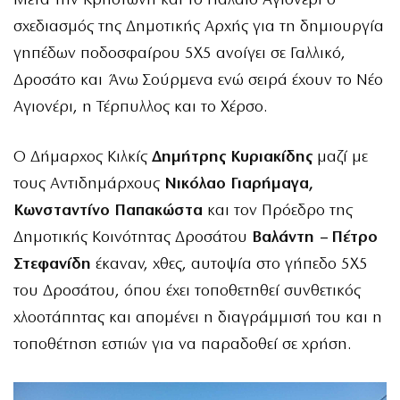
Μετά την Κρηστώνη και το Παλαιό Αγιονέρι ο
σχεδιασμός της Δημοτικής Αρχής για τη δημιουργία
γηπέδων ποδοσφαίρου 5Χ5 ανοίγει σε Γαλλικό,
Δροσάτο και Άνω Σούρμενα ενώ σειρά έχουν το Νέο
Αγιονέρι, η Τέρπυλλος και το Χέρσο.
Ο Δήμαρχος Κιλκίς
Δημήτρης Κυριακίδης
μαζί με
τους Αντιδημάρχους
Νικόλαο Γιαρήμαγα,
Κωνσταντίνο Παπακώστα
και τον Πρόεδρο της
Δημοτικής Κοινότητας Δροσάτου
Βαλάντη – Πέτρο
Στεφανίδη
έκαναν, χθες, αυτοψία στο γήπεδο 5Χ5
του Δροσάτου, όπου έχει τοποθετηθεί συνθετικός
χλοοτάπητας και απομένει η διαγράμμισή του και η
τοποθέτηση εστιών για να παραδοθεί σε χρήση.