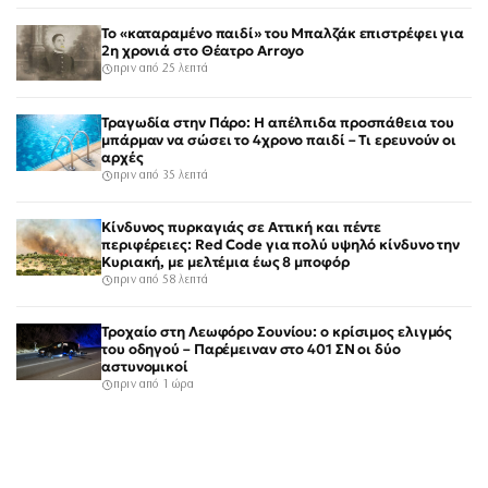
Το «καταραμένο παιδί» του Μπαλζάκ επιστρέφει για
2η χρονιά στο Θέατρο Arroyo
πριν από 25 λεπτά
Τραγωδία στην Πάρο: Η απέλπιδα προσπάθεια του
μπάρμαν να σώσει το 4χρονο παιδί – Τι ερευνούν οι
αρχές
πριν από 35 λεπτά
Κίνδυνος πυρκαγιάς σε Αττική και πέντε
περιφέρειες: Red Code για πολύ υψηλό κίνδυνο την
Κυριακή, με μελτέμια έως 8 μποφόρ
πριν από 58 λεπτά
Τροχαίο στη Λεωφόρο Σουνίου: ο κρίσιμος ελιγμός
του οδηγού – Παρέμειναν στο 401 ΣΝ οι δύο
αστυνομικοί
πριν από 1 ώρα