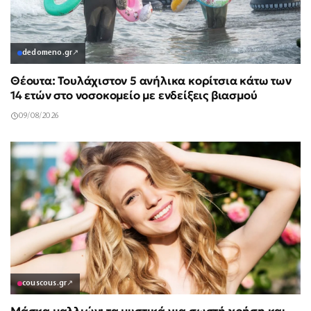
dedomeno.gr
↗
Θέουτα: Τουλάχιστον 5 ανήλικα κορίτσια κάτω των
14 ετών στο νοσοκομείο με ενδείξεις βιασμού
09/08/2026
couscous.gr
↗