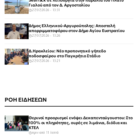
SeaTrack σε λειτουργία στην παραλία του Πλατύ
Γιαλού από τον Δ. Αργοστολίου
27/07/2026 - 13:31
Δήμος Ελληνικού-Αργυρούπολης: Αποστολή
απορριμματοφόρου στον Δήμο Αγίου Ευστρατίου
27/07/2026 - 13:26
Δ.Ηρακλείου: Νέο προπονητικό γήπεδο
ποδοσφαίρου στο Παγκρήτιο Στάδιο
27/07/2026 - 13:21
ΡΟΗ ΕΙΔΗΣΕΩΝ
Θερινοί προορισμοί ενόψει Δεκαπενταύγουστου: Στο
100% οι πληρότητες, ουρές σε λιμάνια, διόδια και
ΚΤΕΛ
πριν από 11 λεπτά