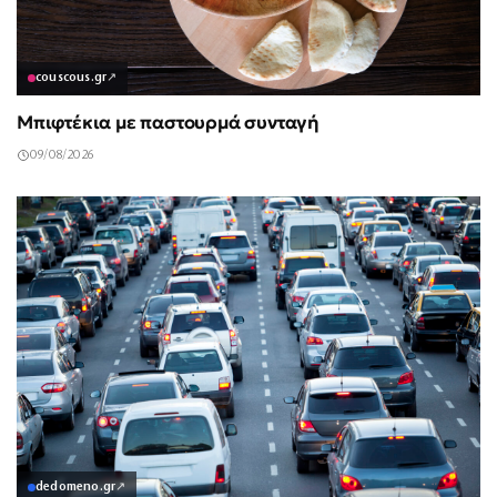
couscous.gr
↗
Μπιφτέκια με παστουρμά συνταγή
09/08/2026
dedomeno.gr
↗