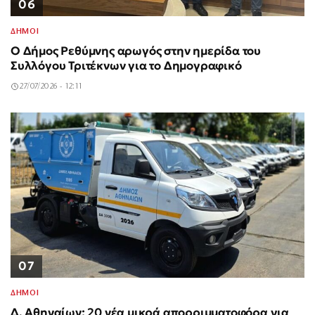
06
ΔΗΜΟΙ
Ο Δήμος Ρεθύμνης αρωγός στην ημερίδα του
Συλλόγου Τριτέκνων για το Δημογραφικό
27/07/2026 - 12:11
07
ΔΗΜΟΙ
Δ. Αθηναίων: 20 νέα μικρά απορριμματοφόρα για