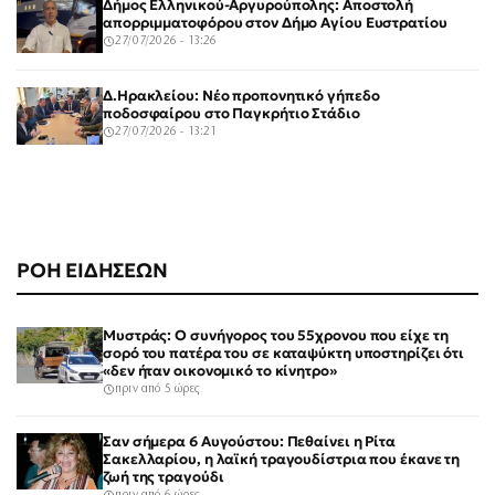
Δήμος Ελληνικού-Αργυρούπολης: Αποστολή
απορριμματοφόρου στον Δήμο Αγίου Ευστρατίου
27/07/2026 - 13:26
Δ.Ηρακλείου: Νέο προπονητικό γήπεδο
ποδοσφαίρου στο Παγκρήτιο Στάδιο
27/07/2026 - 13:21
ΡΟΗ ΕΙΔΗΣΕΩΝ
Μυστράς: Ο συνήγορος του 55χρονου που είχε τη
σορό του πατέρα του σε καταψύκτη υποστηρίζει ότι
«δεν ήταν οικονομικό το κίνητρο»
πριν από 5 ώρες
Σαν σήμερα 6 Αυγούστου: Πεθαίνει η Ρίτα
Σακελλαρίου, η λαϊκή τραγουδίστρια που έκανε τη
ζωή της τραγούδι