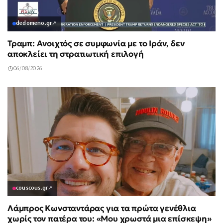
dedomeno.gr
↗
Τραμπ: Ανοιχτός σε συμφωνία με το Ιράν, δεν
αποκλείει τη στρατιωτική επιλογή
06/08/2026
couscous.gr
↗
Λάμπρος Κωνσταντάρας για τα πρώτα γενέθλια
χωρίς τον πατέρα του: «Μου χρωστά μια επίσκεψη»