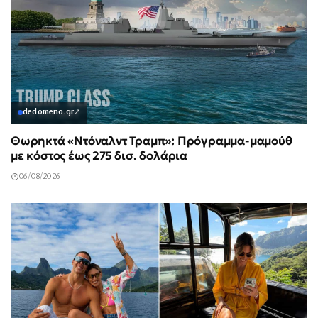
dedomeno.gr
↗
Θωρηκτά «Ντόναλντ Τραμπ»: Πρόγραμμα-μαμούθ
με κόστος έως 275 δισ. δολάρια
06/08/2026