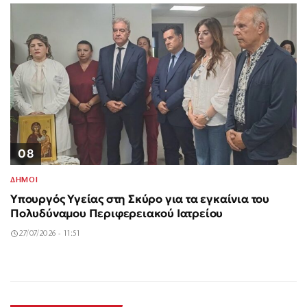
08
ΔΗΜΟΙ
Υπουργός Υγείας στη Σκύρο για τα εγκαίνια του
Πολυδύναμου Περιφερειακού Ιατρείου
27/07/2026 - 11:51
Σαν σήμερα 3
Δολοφονία
Σύγκρουση
Άδωνις Γεωργιάδης: