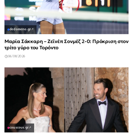
dedomeno.gr
↗
Μαρία Σάκκαρη – Ζεϊνέπ Σονμέζ 2-0: Πρόκριση στον
τρίτο γύρο του Τορόντο
06/08/2026
couscous.gr
↗