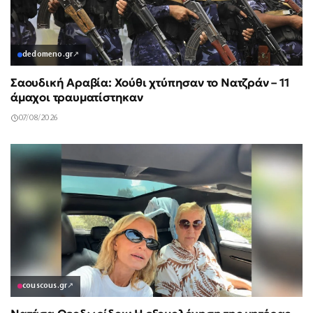
dedomeno.gr
↗
Σαουδική Αραβία: Χούθι χτύπησαν το Νατζράν – 11
άμαχοι τραυματίστηκαν
07/08/2026
couscous.gr
↗