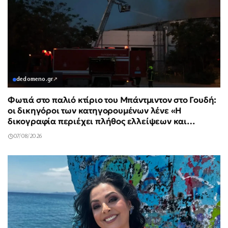
dedomeno.gr
↗
Φωτιά στο παλιό κτίριο του Μπάντμιντον στο Γουδή:
οι δικηγόροι των κατηγορουμένων λένε «Η
δικογραφία περιέχει πλήθος ελλείψεων και
σοβαρών κενών»
07/08/2026