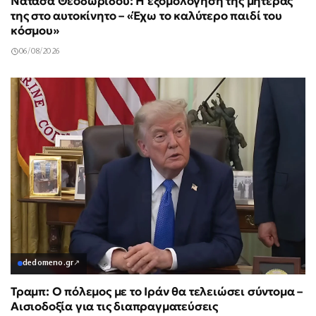
Νατάσα Θεοδωρίδου: Η εξομολόγηση της μητέρας
της στο αυτοκίνητο – «Έχω το καλύτερο παιδί του
κόσμου»
06/08/2026
dedomeno.gr
↗
Τραμπ: Ο πόλεμος με το Ιράν θα τελειώσει σύντομα –
Αισιοδοξία για τις διαπραγματεύσεις