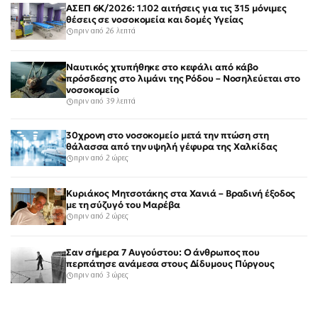
ΑΣΕΠ 6Κ/2026: 1.102 αιτήσεις για τις 315 μόνιμες
θέσεις σε νοσοκομεία και δομές Υγείας
πριν από 26 λεπτά
Ναυτικός χτυπήθηκε στο κεφάλι από κάβο
πρόσδεσης στο λιμάνι της Ρόδου – Νοσηλεύεται στο
νοσοκομείο
πριν από 39 λεπτά
30χρονη στο νοσοκομείο μετά την πτώση στη
θάλασσα από την υψηλή γέφυρα της Χαλκίδας
πριν από 2 ώρες
Κυριάκος Μητσοτάκης στα Χανιά – Βραδινή έξοδος
με τη σύζυγό του Μαρέβα
πριν από 2 ώρες
Σαν σήμερα 7 Αυγούστου: Ο άνθρωπος που
περπάτησε ανάμεσα στους Δίδυμους Πύργους
πριν από 3 ώρες