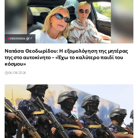
couscous.gr
↗
Νατάσα Θεοδωρίδου: Η εξομολόγηση της μητέρας
της στο αυτοκίνητο – «Έχω το καλύτερο παιδί του
κόσμου»
06/08/2026