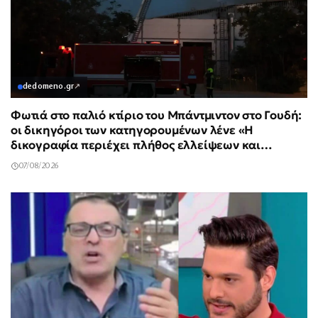
dedomeno.gr
↗
Φωτιά στο παλιό κτίριο του Μπάντμιντον στο Γουδή:
οι δικηγόροι των κατηγορουμένων λένε «Η
δικογραφία περιέχει πλήθος ελλείψεων και
σοβαρών κενών»
07/08/2026