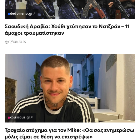
dedomeno.gr
↗
Σαουδική Αραβία: Χούθι χτύπησαν το Νατζράν – 11
άμαχοι τραυματίστηκαν
07/08/2026
couscous.gr
↗
Τροχαίο ατύχημα για τον Mike: «Θα σας ενημερώσω
μόλις είμαι σε θέση να επιστρέψω»