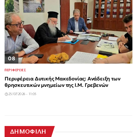
08
ΠΕΡΙΦΕΡΕΙΕΣ
Περιφέρεια Δυτικής Μακεδονίας: Ανάδειξη των
θρησκευτικών μνημείων της Ι.Μ. Γρεβενών
25/07/2026 - 11:05
Σαν σήμερα 3
40χρονη τουρίστρια
Άδωνις Γεωργιάδης:
Δολοφονία
Αυγούστου: Η
πνίγηκε στα Μάλια
Βόλος: 26χρονος
Σχέση της νεκρής
ΔΗΜΟΦΙΛΗ
Νέες περιπέτειες με
Βρετανίδας στην
δολοφονία και ο
σε βόλτα με
Σύγκρουση
Γιάννης Δραγασάκης: