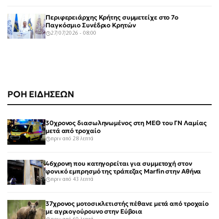
Περιφερειάρχης Κρήτης συμμετείχε στο 7ο
Παγκόσμιο Συνέδριο Κρητών
27/07/2026 - 08:00
ΡΟΗ ΕΙΔΗΣΕΩΝ
30χρονος διασωληνωμένος στη ΜΕΘ του ΓΝ Λαμίας
μετά από τροχαίο
πριν από 28 λεπτά
46χρονη που κατηγορείται για συμμετοχή στον
φονικό εμπρησμό της τράπεζας Marfin στην Αθήνα
πριν από 43 λεπτά
37χρονος μοτοσικλετιστής πέθανε μετά από τροχαίο
με αγριογούρουνο στην Εύβοια