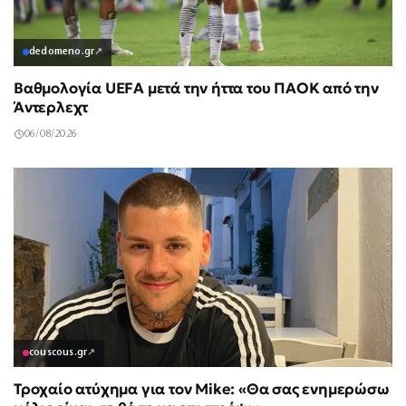
dedomeno.gr
↗
Βαθμολογία UEFA μετά την ήττα του ΠΑΟΚ από την
Άντερλεχτ
06/08/2026
couscous.gr
↗
Τροχαίο ατύχημα για τον Mike: «Θα σας ενημερώσω