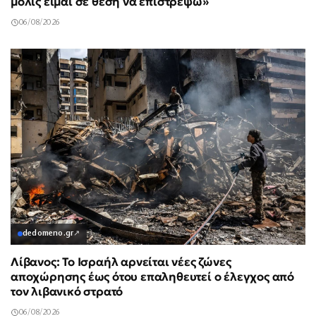
μόλις είμαι σε θέση να επιστρέψω»
06/08/2026
dedomeno.gr
↗
Λίβανος: Το Ισραήλ αρνείται νέες ζώνες
αποχώρησης έως ότου επαληθευτεί ο έλεγχος από
τον λιβανικό στρατό
06/08/2026