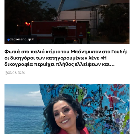
dedomeno.gr
↗
Φωτιά στο παλιό κτίριο του Μπάντμιντον στο Γουδή:
οι δικηγόροι των κατηγορουμένων λένε «Η
δικογραφία περιέχει πλήθος ελλείψεων και
σοβαρών κενών»
07/08/2026