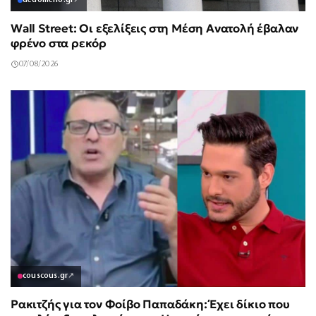
dedomeno.gr
↗
Wall Street: Οι εξελίξεις στη Μέση Ανατολή έβαλαν
φρένο στα ρεκόρ
07/08/2026
couscous.gr
↗
Ρακιτζής για τον Φοίβο Παπαδάκη: Έχει δίκιο που