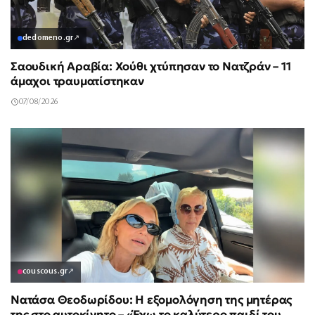
dedomeno.gr
↗
Σαουδική Αραβία: Χούθι χτύπησαν το Νατζράν – 11
άμαχοι τραυματίστηκαν
07/08/2026
couscous.gr
↗
Νατάσα Θεοδωρίδου: Η εξομολόγηση της μητέρας
της στο αυτοκίνητο – «Έχω το καλύτερο παιδί του