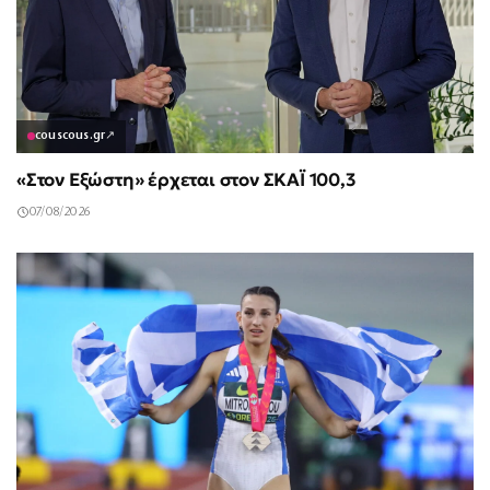
couscous.gr
↗
«Στον Εξώστη» έρχεται στον ΣΚΑΪ 100,3
07/08/2026