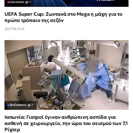
couscous.gr
↗
UEFA Super Cup: Ζωντανά στο Mega η μάχη για το
πρώτο τρόπαιο της σεζόν
07/08/2026
dedomeno.gr
↗
Ιαπωνία: Γιατροί έγιναν ανθρώπινη ασπίδα για
ασθενή σε χειρουργείο, την ώρα του σεισμού των 7,1
Ρίχτερ