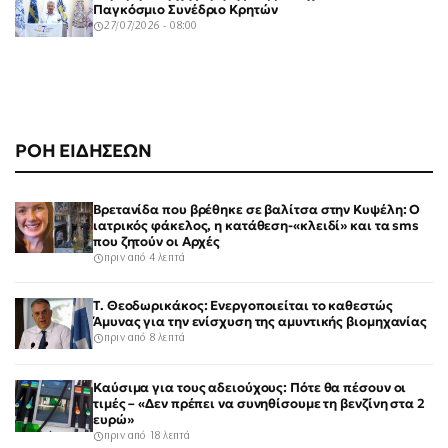
Παγκόσμιο Συνέδριο Κρητών
27/07/2026 - 08:00
ΡΟΗ ΕΙΔΗΣΕΩΝ
Βρετανίδα που βρέθηκε σε βαλίτσα στην Κυψέλη: Ο
ιατρικός φάκελος, η κατάθεση-«κλειδί» και τα sms
που ζητούν οι Αρχές
πριν από 4 λεπτά
Τ. Θεοδωρικάκος: Ενεργοποιείται το καθεστώς
Άμυνας για την ενίσχυση της αμυντικής βιομηχανίας
πριν από 8 λεπτά
Καύσιμα για τους αδειούχους: Πότε θα πέσουν οι
τιμές – «Δεν πρέπει να συνηθίσουμε τη βενζίνη στα 2
ευρώ»
πριν από 18 λεπτά