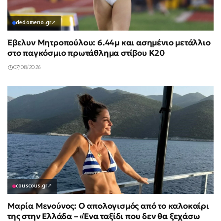
dedomeno.gr
↗
Έβελυν Μητροπούλου: 6.44μ και ασημένιο μετάλλιο
στο παγκόσμιο πρωτάθλημα στίβου Κ20
07/08/2026
couscous.gr
↗
Μαρία Μενούνος: Ο απολογισμός από το καλοκαίρι
της στην Ελλάδα – «Ένα ταξίδι που δεν θα ξεχάσω