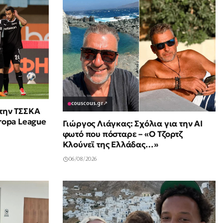
couscous.gr
↗
 την ΤΣΣΚΑ
uropa League
Γιώργος Λιάγκας: Σχόλια για την ΑΙ
φωτό που πόσταρε – «Ο Τζορτζ
Κλούνεϊ της Ελλάδας…»
06/08/2026