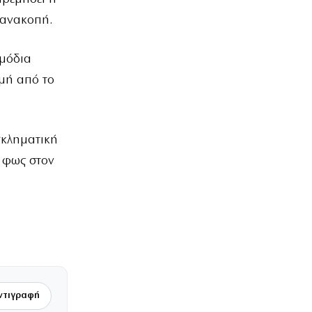
ό ανακοπή.
ρμόδια
μή από το
γκληματική
 φως στον
ντιγραφή