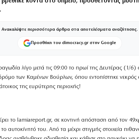
 βρέθηκε κοντά στο σημείο, προσθέτοντας μυστ
.
Ανακαλύψτε περισσότερα άρθρα στα αποτελέσματα αναζήτησης.
Προσθήκη του dimocracy.gr στην Google
ραγωδία λίγο μετά τις 09:00 το πρωί της Δευτέρας (1/6) 
δρόμο των Καμένων Βούρλων, όπου εντοπίστηκε νεκρός 
άτοικος της ευρύτερης περιοχής!
ει το lamiareport.gr, σε κοντινή απόσταση από τον 49
 το αυτοκίνητό του. Από τα μέχρι στιγμής στοιχεία πιθανο
δρας αισθάνθηκε αδιαθεσία και κάθισε στο παγκάκι να 