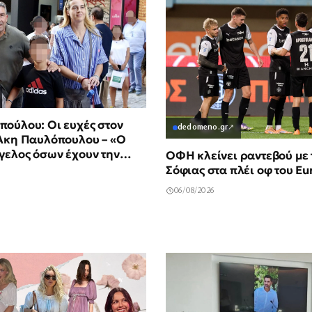
ούλου: Οι ευχές στον
dedomeno.gr
↗
 Άκη Παυλόπουλου – «Ο
γελος όσων έχουν την
ΟΦΗ κλείνει ραντεβού με
σκονται κοντά του»
Σόφιας στα πλέι οφ του E
06/08/2026