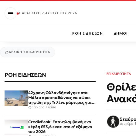
ΠΑΡΑΣΚΕΥΉ 7 ΑΥΓΟΎΣΤΟΥ 2026
ΡΟΗ ΕΙΔΗΣΕΩΝ
ΔΗΜΟΙ
ΑΡΧΙΚΉ
ΕΠΙΚΑΙΡΟΤΗΤΑ
ΡΟΗ ΕΙΔΗΣΕΩΝ
ΕΠΙΚΑΙΡΟΤΗΤΑ
Θρίλε
42χρονη Ολλανδή πνίγηκε στα
Ανακά
Μάλια προσπαθώντας να σώσει
τη φίλη της: Τι λένε μάρτυρες για
τον πανικό
πριν από 7 λεπτά
Σταύρο
CrediaBank: Επαναλαμβανόμενα
Δευτέρα 1
κέρδη €53,6 εκατ. στο α’ εξάμηνο
του 2026