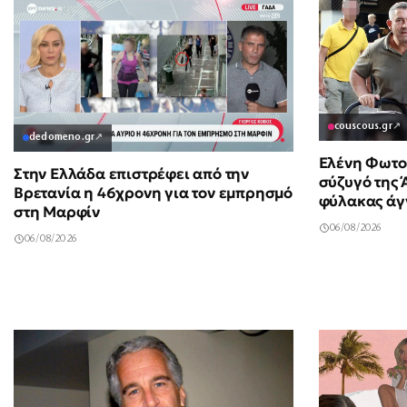
couscous.gr
↗
dedomeno.gr
↗
Ελένη Φωτοπ
Στην Ελλάδα επιστρέφει από την
σύζυγό της
Βρετανία η 46χρονη για τον εμπρησμό
φύλακας άγ
στη Μαρφίν
τύχη να βρί
06/08/2026
06/08/2026