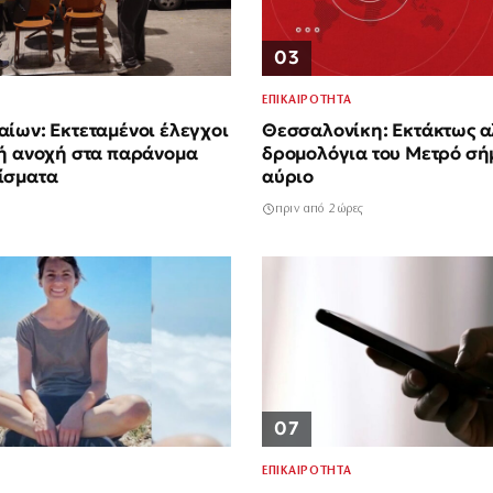
03
ΕΠΙΚΑΙΡΟΤΗΤΑ
ίων: Εκτεταμένοι έλεγχοι
Θεσσαλονίκη: Εκτάκτως α
κή ανοχή στα παράνομα
δρομολόγια του Μετρό σή
ίσματα
αύριο
πριν από 2 ώρες
07
ΕΠΙΚΑΙΡΟΤΗΤΑ