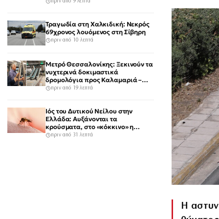
πριν από 9 λεπτά
Τραγωδία στη Χαλκιδική: Νεκρός
69χρονος λουόμενος στη Σίβηρη
πριν από 10 λεπτά
Μετρό Θεσσαλονίκης: Ξεκινούν τα
νυχτερινά δοκιμαστικά
δρομολόγια προς Καλαμαριά –
Στους νέους σταθμούς ο Νίκος
πριν από 19 λεπτά
Ταχιάος
Ιός του Δυτικού Νείλου στην
Ελλάδα: Αυξάνονται τα
κρούσματα, στο «κόκκινο» η
Αττική με τις περισσότερες
πριν από 31 λεπτά
καταγραφές
Η αστυν