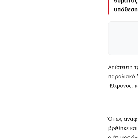
θύματος
υπόθεση
Απίστευτη τ
παραλιακό 
49χρονος, κ
Όπως αναφέρ
βρέθηκε και
ο άτυχος άν