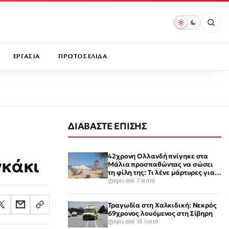
ΕΡΓΑΣΙΑ
ΠΡΩΤΟΣΕΛΙΔΑ
ΔΙΑΒΑΣΤΕ ΕΠΙΣΗΣ
42χρονη Ολλανδή πνίγηκε στα
γκάκι
Μάλια προσπαθώντας να σώσει
τη φίλη της: Τι λένε μάρτυρες για
τον πανικό
πριν από 7 λεπτά
Τραγωδία στη Χαλκιδική: Νεκρός
69χρονος λουόμενος στη Σίβηρη
πριν από 10 λεπτά