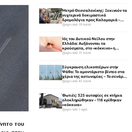
Μετρό Θεσσαλονίκης: Ξεκινούν τα
νυχτερινά δοκιμαστικά
δρομολόγια προς Καλαμαριά –
Στους νέους σταθμούς ο Νίκος
πριν από 19 λεπτά
Ταχιάος
Ιός του Δυτικού Νείλου στην
Ελλάδα: Αυξάνονται τα
κρούσματα, στο «κόκκινο» η
Αττική με τις περισσότερες
πριν από 31 λεπτά
καταγραφές
Σύγκρουση ελικοπτέρων στην
Ψάθα: Το αμοντάριστο βίντεο στα
χέρια της αστυνομίας – Το σενάριο
για το τρίτο ελικόπτερο
πριν από 43 λεπτά
Φωτιές: 325 αυτοψίες σε κτήρια
ολοκληρώθηκαν – 118 κρίθηκαν
«κόκκινα»
πριν από 1 ώρα
ίνητο του