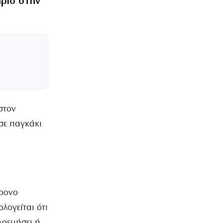
ήριο στην
στον
σε παγκάκι
χρονο
λογείται ότι
ηρεμήσει ή