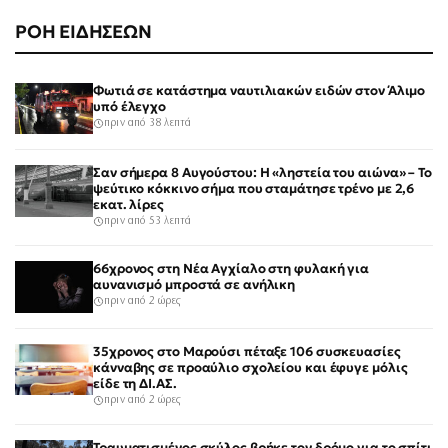
ΡΟΗ ΕΙΔΗΣΕΩΝ
Φωτιά σε κατάστημα ναυτιλιακών ειδών στον Άλιμο
υπό έλεγχο
πριν από 38 λεπτά
Σαν σήμερα 8 Αυγούστου: Η «ληστεία του αιώνα» – Το
ψεύτικο κόκκινο σήμα που σταμάτησε τρένο με 2,6
εκατ. λίρες
πριν από 53 λεπτά
66χρονος στη Νέα Αγχίαλο στη φυλακή για
αυνανισμό μπροστά σε ανήλικη
πριν από 2 ώρες
35χρονος στο Μαρούσι πέταξε 106 συσκευασίες
κάνναβης σε προαύλιο σχολείου και έφυγε μόλις
είδε τη ΔΙ.ΑΣ.
πριν από 2 ώρες
Τραυματισμένος σκύλος βρήκε τον δρόμο για το σπίτι