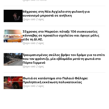
πριν από 53 λεπτά
66χρονος στη Νέα Αγχίαλο στη φυλακή για
αυνανισμό μπροστά σε ανήλικη
πριν από 2 ώρες
35χρονος στο Μαρούσι πέταξε 106 συσκευασίες
κάνναβης σε προαύλιο σχολείου και έφυγε μόλις
είδε τη ΔΙ.ΑΣ.
πριν από 2 ώρες
Τραυματισμένος σκύλος βρήκε τον δρόμο για το σπίτι
που τον φρόντιζε, μία εβδομάδα μετά τη φωτιά στο
Πόρτο Γερμενό
πριν από 2 ώρες
Φωτιά σε κατάστημα στο Παλαιό Φάληρο:
Προληπτική εκκένωση πολυκατοικίας
πριν από 2 ώρες