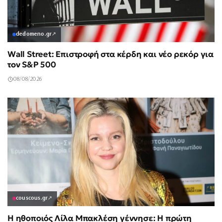
dedomeno.gr
↗
Wall Street: Επιστροφή στα κέρδη και νέο ρεκόρ για
τον S&P 500
08/08/2026
couscous.gr
↗
Η ηθοποιός Λίλα Μπακλέση γέννησε: Η πρώτη