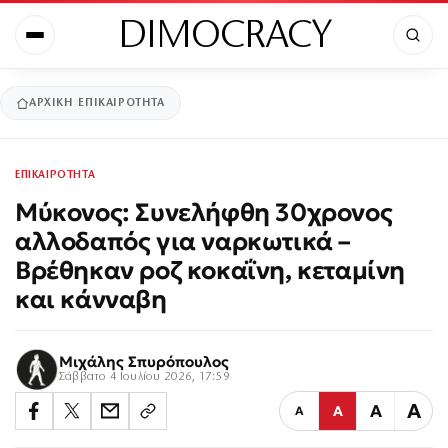
DIMOCRACY
ΑΡΧΙΚΉ
ΕΠΙΚΑΙΡΟΤΗΤΑ
ΕΠΙΚΑΙΡΟΤΗΤΑ
Μύκονος: Συνελήφθη 30χρονος
αλλοδαπός για ναρκωτικά –
Βρέθηκαν ροζ κοκαΐνη, κεταμίνη
και κάνναβη
Μιχάλης Σπυρόπουλος
Σάββατο 4 Ιουλίου 2026, 17:59
Α
Α
Α
Α