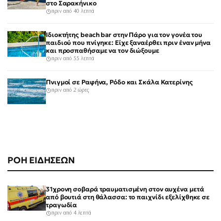
στο Σαρακήνικο
πριν από 40 λεπτά
Ιδιοκτήτης beach bar στην Πάρο για τον γονέα του
παιδιού που πνίγηκε: Είχε ξαναέρθει πριν έναν μήνα
και προσπαθήσαμε να τον διώξουμε
πριν από 55 λεπτά
Πνιγμοί σε Ραφήνα, Ρόδο και Σκάλα Κατερίνης
πριν από 2 ώρες
ΡΟΗ ΕΙΔΗΣΕΩΝ
31χρονη σοβαρά τραυματισμένη στον αυχένα μετά
από βουτιά στη θάλασσα: το παιχνίδι εξελίχθηκε σε
τραγωδία
πριν από 4 λεπτά