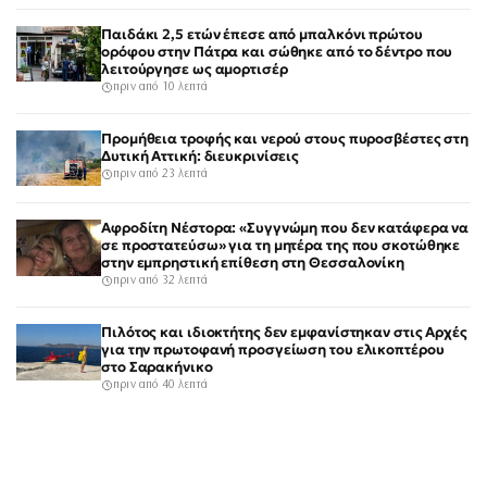
Παιδάκι 2,5 ετών έπεσε από μπαλκόνι πρώτου
ορόφου στην Πάτρα και σώθηκε από το δέντρο που
λειτούργησε ως αμορτισέρ
πριν από 10 λεπτά
Προμήθεια τροφής και νερού στους πυροσβέστες στη
Δυτική Αττική: διευκρινίσεις
πριν από 23 λεπτά
Αφροδίτη Νέστορα: «Συγγνώμη που δεν κατάφερα να
σε προστατεύσω» για τη μητέρα της που σκοτώθηκε
στην εμπρηστική επίθεση στη Θεσσαλονίκη
πριν από 32 λεπτά
Πιλότος και ιδιοκτήτης δεν εμφανίστηκαν στις Αρχές
για την πρωτοφανή προσγείωση του ελικοπτέρου
στο Σαρακήνικο
πριν από 40 λεπτά