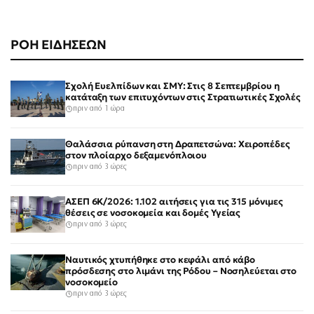
ΡΟΗ ΕΙΔΗΣΕΩΝ
Σχολή Ευελπίδων και ΣΜΥ: Στις 8 Σεπτεμβρίου η
κατάταξη των επιτυχόντων στις Στρατιωτικές Σχολές
πριν από 1 ώρα
Θαλάσσια ρύπανση στη Δραπετσώνα: Χειροπέδες
στον πλοίαρχο δεξαμενόπλοιου
πριν από 3 ώρες
ΑΣΕΠ 6Κ/2026: 1.102 αιτήσεις για τις 315 μόνιμες
θέσεις σε νοσοκομεία και δομές Υγείας
πριν από 3 ώρες
Ναυτικός χτυπήθηκε στο κεφάλι από κάβο
πρόσδεσης στο λιμάνι της Ρόδου – Νοσηλεύεται στο
νοσοκομείο
πριν από 3 ώρες