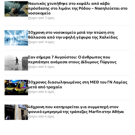
Ναυτικός χτυπήθηκε στο κεφάλι από κάβο
πρόσδεσης στο λιμάνι της Ρόδου – Νοσηλεύεται στο
νοσοκομείο
πριν από 3 ώρες
30χρονη στο νοσοκομείο μετά την πτώση στη
θάλασσα από την υψηλή γέφυρα της Χαλκίδας
πριν από 4 ώρες
Σαν σήμερα 7 Αυγούστου: Ο άνθρωπος που
περπάτησε ανάμεσα στους Δίδυμους Πύργους
πριν από 6 ώρες
30χρονος διασωληνωμένος στη ΜΕΘ του ΓΝ Λαμίας
μετά από τροχαίο
πριν από 6 ώρες
46χρονη που κατηγορείται για συμμετοχή στον
φονικό εμπρησμό της τράπεζας Marfin στην Αθήνα
πριν από 6 ώρες