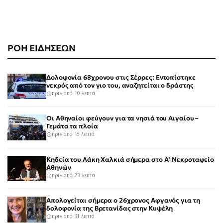
ΡΟΗ ΕΙΔΗΣΕΩΝ
Δολοφονία 68χρονου στις Σέρρες: Εντοπίστηκε
νεκρός από τον γιο του, αναζητείται ο δράστης
πριν από 10 λεπτά
Οι Αθηναίοι φεύγουν για τα νησιά του Αιγαίου –
Γεμάτα τα πλοία
πριν από 16 λεπτά
Κηδεία του Λάκη Χαλκιά σήμερα στο Α’ Νεκροταφείο
Αθηνών
πριν από 23 λεπτά
Απολογείται σήμερα ο 26χρονος Αφγανός για τη
δολοφονία της Βρετανίδας στην Κυψέλη
πριν από 31 λεπτά