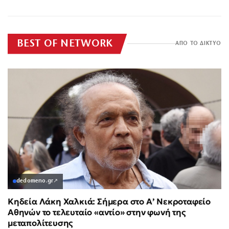
BEST OF NETWORK
ΑΠΟ ΤΟ ΔΙΚΤΥΟ
dedomeno.gr
↗
Κηδεία Λάκη Χαλκιά: Σήμερα στο Α’ Νεκροταφείο
Αθηνών το τελευταίο «αντίο» στην φωνή της
μεταπολίτευσης