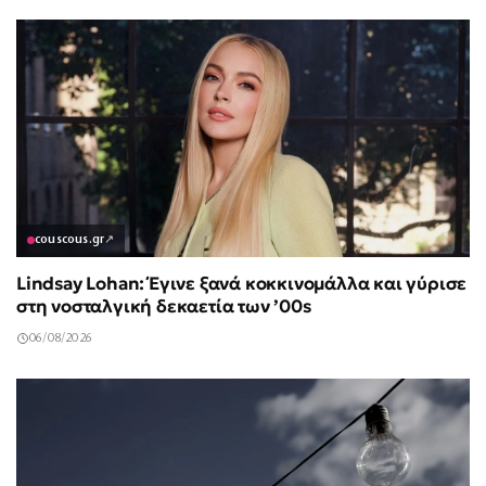
couscous.gr
↗
Lindsay Lohan: Έγινε ξανά κοκκινομάλλα και γύρισε
στη νοσταλγική δεκαετία των ’00s
06/08/2026