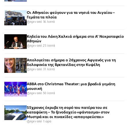
Οι Αθηναίοι φεύγουν για τα νησιά του Αιγαίου –
Γεμάτα τα πλοία
πριν από 16 λεπτά
Κηδεία του Λάκη Χαλκιά σήμερα στο Α’ Νεκροταφείο
Αθηνών
πριν από 23 λεπτά
Απολογείται σήμερα ο 26χρονος Αφγανός για τη
δολοφονία της Βρετανίδας στην Κυψέλη
πριν από 31 λεπτά
ABBA στο Christmas Theater: μια βραδιά γεμάτη
μουσική
πριν από 50 λεπτά
55χρονος έκρυβε τη σορό του πατέρα του σε
καταψύκτη – Το ξενοδοχείο «φάντασμα» στον
Μυστρά και οι πινακίδες «απαγορεύεται»
πριν από 1 ώρα