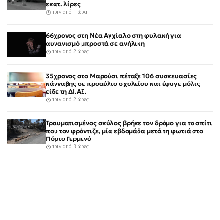
εκατ. λίρες
πριν από 1 ώρα
66χρονος στη Νέα Αγχίαλο στη φυλακή για
αυνανισμό μπροστά σε ανήλικη
πριν από 2 ώρες
35χρονος στο Μαρούσι πέταξε 106 συσκευασίες
κάνναβης σε προαύλιο σχολείου και έφυγε μόλις
είδε τη ΔΙ.ΑΣ.
πριν από 2 ώρες
Τραυματισμένος σκύλος βρήκε τον δρόμο για το σπίτι
που τον φρόντιζε, μία εβδομάδα μετά τη φωτιά στο
Πόρτο Γερμενό
πριν από 3 ώρες