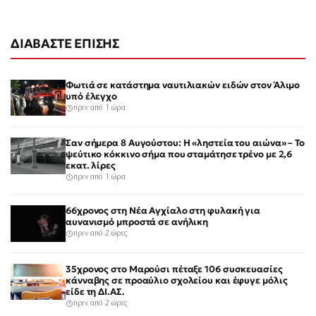
ΔΙΑΒΑΣΤΕ ΕΠΙΣΗΣ
Φωτιά σε κατάστημα ναυτιλιακών ειδών στον Άλιμο
υπό έλεγχο
πριν από 1 ώρα
Σαν σήμερα 8 Αυγούστου: Η «ληστεία του αιώνα» – Το
ψεύτικο κόκκινο σήμα που σταμάτησε τρένο με 2,6
εκατ. λίρες
πριν από 1 ώρα
66χρονος στη Νέα Αγχίαλο στη φυλακή για
αυνανισμό μπροστά σε ανήλικη
πριν από 2 ώρες
35χρονος στο Μαρούσι πέταξε 106 συσκευασίες
κάνναβης σε προαύλιο σχολείου και έφυγε μόλις
είδε τη ΔΙ.ΑΣ.
πριν από 2 ώρες