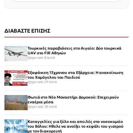
ΔΙΑΒΑΣΤΕ ΕΠΙΣΗΣ
Τουρκικές παραβιάσεις στο Αιγαίο: Δύο τουρκικά
UAV στο FIR Αθηνών
πριν από 8 λεπτά
Εξαφάνιση 13χρονου στα Εξάρχεια: Η ανακοίνωση
του Χαμόγελου του Παιδιού
πριν από 29 λεπτά
Φωτιά στο Νέο Μοναστήρι Δομοκού: Επιχειρούν
εναέρια μέσα
πριν από 38 λεπτά
Καταγγελίες για ξύλο και απειλές στο νοσοκομείο
του Βόλου: Ηθελε να ανοίξει το κεφάλι του γιατρού
με τον διακορευτή