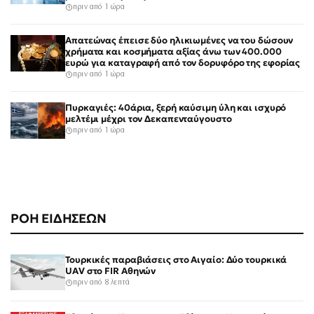
πριν από 1 ώρα
Απατεώνας έπεισε δύο ηλικιωμένες να του δώσουν
χρήματα και κοσμήματα αξίας άνω των 400.000
ευρώ για καταγραφή από τον δορυφόρο της εφορίας
πριν από 1 ώρα
Πυρκαγιές: 40άρια, ξερή καύσιμη ύλη και ισχυρό
μελτέμι μέχρι τον Δεκαπενταύγουστο
πριν από 1 ώρα
ΡΟΗ ΕΙΔΗΣΕΩΝ
Τουρκικές παραβιάσεις στο Αιγαίο: Δύο τουρκικά
UAV στο FIR Αθηνών
πριν από 8 λεπτά