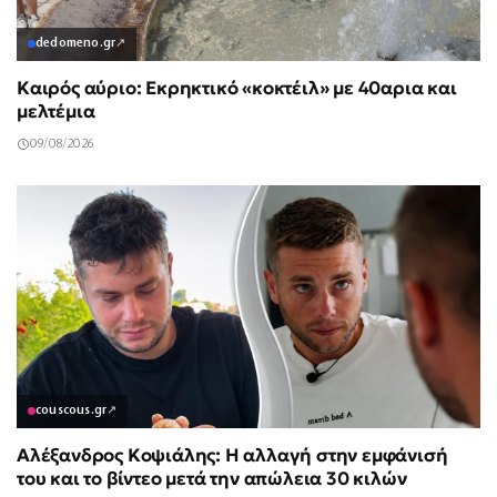
dedomeno.gr
↗
Καιρός αύριο: Εκρηκτικό «κοκτέιλ» με 40αρια και
μελτέμια
09/08/2026
couscous.gr
↗
Αλέξανδρος Κοψιάλης: Η αλλαγή στην εμφάνισή
του και το βίντεο μετά την απώλεια 30 κιλών