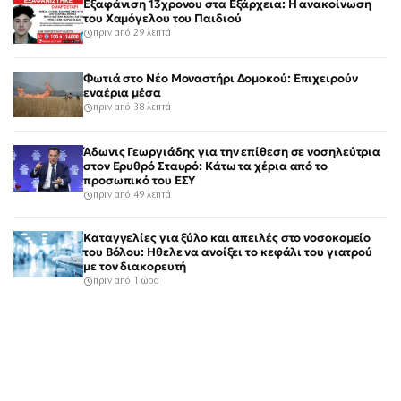
Εξαφάνιση 13χρονου στα Εξάρχεια: Η ανακοίνωση
του Χαμόγελου του Παιδιού
πριν από 29 λεπτά
Φωτιά στο Νέο Μοναστήρι Δομοκού: Επιχειρούν
εναέρια μέσα
πριν από 38 λεπτά
Άδωνις Γεωργιάδης για την επίθεση σε νοσηλεύτρια
στον Ερυθρό Σταυρό: Κάτω τα χέρια από το
προσωπικό του ΕΣΥ
πριν από 49 λεπτά
Καταγγελίες για ξύλο και απειλές στο νοσοκομείο
του Βόλου: Ηθελε να ανοίξει το κεφάλι του γιατρού
με τον διακορευτή
πριν από 1 ώρα