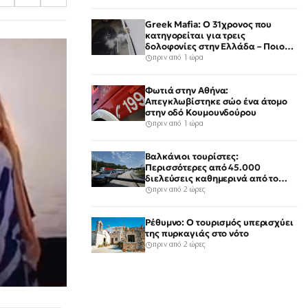
Greek Mafia: Ο 31χρονος που
κατηγορείται για τρεις
δολοφονίες στην Ελλάδα – Ποιος
είναι το «πιστόλι» του Έντικ
πριν από 1 ώρα
Φωτιά στην Αθήνα:
Απεγκλωβίστηκε σώο ένα άτομο
στην οδό Κουμουνδούρου
πριν από 1 ώρα
Βαλκάνιοι τουρίστες:
Περισσότερες από 45.000
διελεύσεις καθημερινά από το
τελωνείο των Ευζώνων
πριν από 2 ώρες
Ρέθυμνο: Ο τουρισμός υπερισχύει
της πυρκαγιάς στο νότο
πριν από 2 ώρες