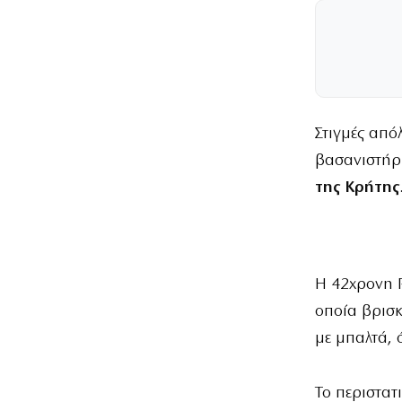
Στιγμές από
βασανιστήρι
της Κρήτης
Η 42χρονη Ρ
οποία βρισκ
με μπαλτά, 
Το περιστατι