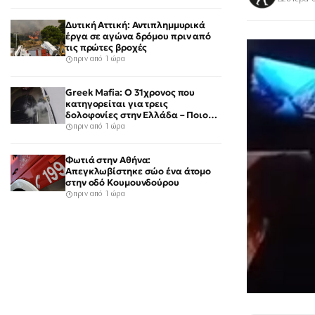
Δυτική Αττική: Αντιπλημμυρικά
έργα σε αγώνα δρόμου πριν από
τις πρώτες βροχές
πριν από 1 ώρα
Greek Mafia: Ο 31χρονος που
κατηγορείται για τρεις
δολοφονίες στην Ελλάδα – Ποιος
είναι το «πιστόλι» του Έντικ
πριν από 1 ώρα
Φωτιά στην Αθήνα:
Απεγκλωβίστηκε σώο ένα άτομο
στην οδό Κουμουνδούρου
πριν από 1 ώρα