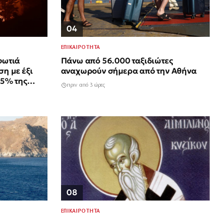
04
ΕΠΙΚΑΙΡΟΤΗΤΑ
φωτιά
Πάνω από 56.000 ταξιδιώτες
η με έξι
αναχωρούν σήμερα από την Αθήνα
55% της
πριν από 3 ώρες
ο νύχτες
08
ΕΠΙΚΑΙΡΟΤΗΤΑ