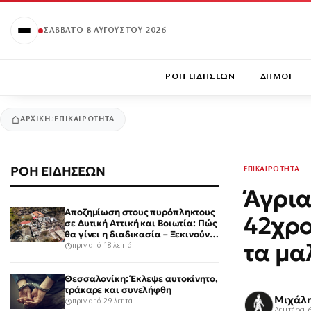
ΣΆΒΒΑΤΟ 8 ΑΥΓΟΎΣΤΟΥ 2026
ΡΟΗ ΕΙΔΗΣΕΩΝ
ΔΗΜΟΙ
ΑΡΧΙΚΉ
ΕΠΙΚΑΙΡΟΤΗΤΑ
ΡΟΗ ΕΙΔΗΣΕΩΝ
ΕΠΙΚΑΙΡΟΤΗΤΑ
Άγρια
Αποζημίωση στους πυρόπληκτους
42χρο
σε Δυτική Αττική και Βοιωτία: Πώς
θα γίνει η διαδικασία – Ξεκινούν
τα μα
τη Δευτέρα οι αιτήσεις
πριν από 18 λεπτά
Θεσσαλονίκη: Έκλεψε αυτοκίνητο,
τράκαρε και συνελήφθη
Μιχάλ
πριν από 29 λεπτά
Δευτέρα 6