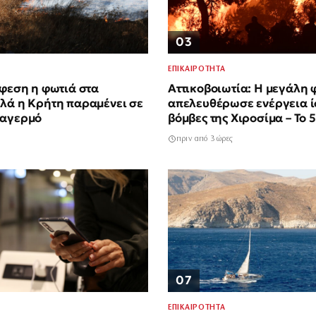
03
ΕΠΙΚΑΙΡΟΤΗΤΑ
ύφεση η φωτιά στα
Αττικοβοιωτία: Η μεγάλη 
λά η Κρήτη παραμένει σε
απελευθέρωσε ενέργεια ίσ
ναγερμό
βόμβες της Χιροσίμα – Το 
έκτασης κάηκε μέσα σε δύ
πριν από 3 ώρες
07
ΕΠΙΚΑΙΡΟΤΗΤΑ