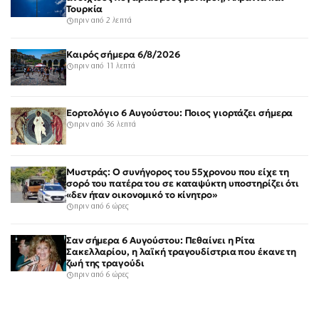
Τουρκία
πριν από 2 λεπτά
Καιρός σήμερα 6/8/2026
πριν από 11 λεπτά
Εορτολόγιο 6 Αυγούστου: Ποιος γιορτάζει σήμερα
πριν από 36 λεπτά
Μυστράς: Ο συνήγορος του 55χρονου που είχε τη
σορό του πατέρα του σε καταψύκτη υποστηρίζει ότι
«δεν ήταν οικονομικό το κίνητρο»
πριν από 6 ώρες
Σαν σήμερα 6 Αυγούστου: Πεθαίνει η Ρίτα
Σακελλαρίου, η λαϊκή τραγουδίστρια που έκανε τη
ζωή της τραγούδι
πριν από 6 ώρες