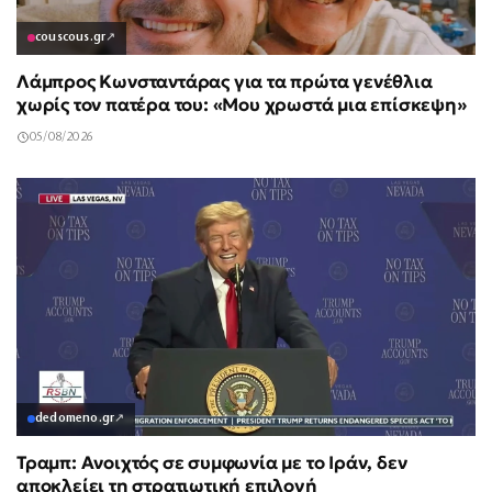
couscous.gr
↗
Λάμπρος Κωνσταντάρας για τα πρώτα γενέθλια
χωρίς τον πατέρα του: «Μου χρωστά μια επίσκεψη»
05/08/2026
dedomeno.gr
↗
Τραμπ: Ανοιχτός σε συμφωνία με το Ιράν, δεν
αποκλείει τη στρατιωτική επιλογή