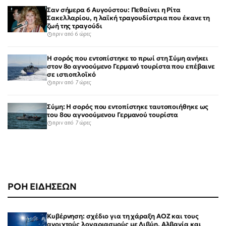
Σαν σήμερα 6 Αυγούστου: Πεθαίνει η Ρίτα
Σακελλαρίου, η λαϊκή τραγουδίστρια που έκανε τη
ζωή της τραγούδι
πριν από 6 ώρες
Η σορός που εντοπίστηκε το πρωί στη Σύμη ανήκει
στον 8ο αγνοούμενο Γερμανό τουρίστα που επέβαινε
σε ιστιοπλοϊκό
πριν από 7 ώρες
Σύμη: Η σορός που εντοπίστηκε ταυτοποιήθηκε ως
του 8ου αγνοούμενου Γερμανού τουρίστα
πριν από 7 ώρες
ΡΟΗ ΕΙΔΗΣΕΩΝ
Κυβέρνηση: σχέδιο για τη χάραξη ΑΟΖ και τους
ανοιχτούς λογαριασμούς με Λιβύη, Αλβανία και