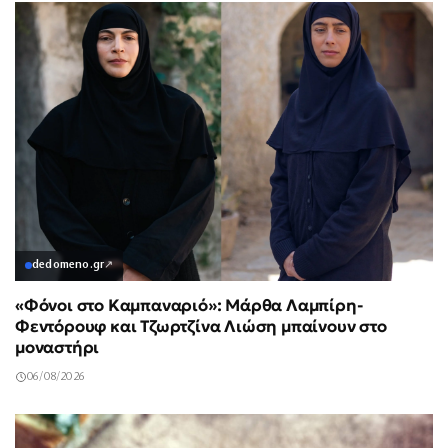
dedomeno.gr
↗
«Φόνοι στο Καμπαναριό»: Μάρθα Λαμπίρη-
Φεντόρουφ και Τζωρτζίνα Λιώση μπαίνουν στο
μοναστήρι
06/08/2026