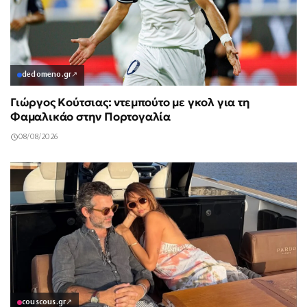
dedomeno.gr
↗
Γιώργος Κούτσιας: ντεμπούτο με γκολ για τη
Φαμαλικάο στην Πορτογαλία
08/08/2026
couscous.gr
↗