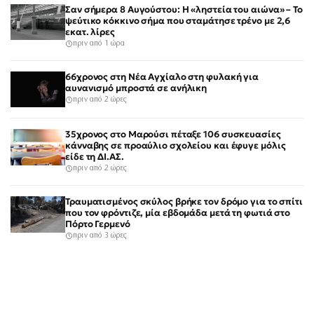
Σαν σήμερα 8 Αυγούστου: Η «ληστεία του αιώνα» – Το
ψεύτικο κόκκινο σήμα που σταμάτησε τρένο με 2,6
εκατ. λίρες
πριν από 1 ώρα
66χρονος στη Νέα Αγχίαλο στη φυλακή για
αυνανισμό μπροστά σε ανήλικη
πριν από 2 ώρες
35χρονος στο Μαρούσι πέταξε 106 συσκευασίες
κάνναβης σε προαύλιο σχολείου και έφυγε μόλις
είδε τη ΔΙ.ΑΣ.
πριν από 2 ώρες
Τραυματισμένος σκύλος βρήκε τον δρόμο για το σπίτι
που τον φρόντιζε, μία εβδομάδα μετά τη φωτιά στο
Πόρτο Γερμενό
πριν από 3 ώρες