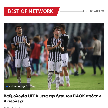
BEST OF NETWORK
ΑΠΟ ΤΟ ΔΙΚΤΥΟ
dedomeno.gr
↗
Βαθμολογία UEFA μετά την ήττα του ΠΑΟΚ από την
Άντερλεχτ