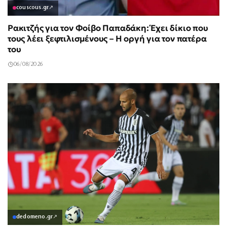
couscous.gr
↗
Ρακιτζής για τον Φοίβο Παπαδάκη: Έχει δίκιο που
τους λέει ξεφτιλισμένους – Η οργή για τον πατέρα
του
06/08/2026
dedomeno.gr
↗