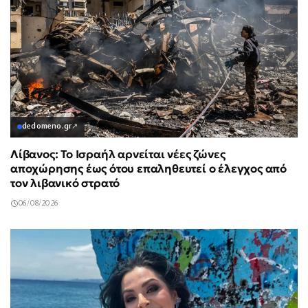
dedomeno.gr
↗
Λίβανος: Το Ισραήλ αρνείται νέες ζώνες
αποχώρησης έως ότου επαληθευτεί ο έλεγχος από
τον λιβανικό στρατό
06/08/2026