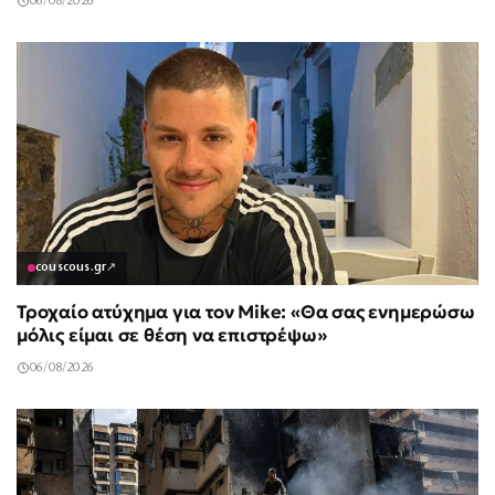
06/08/2026
couscous.gr
↗
Τροχαίο ατύχημα για τον Mike: «Θα σας ενημερώσω
μόλις είμαι σε θέση να επιστρέψω»
06/08/2026