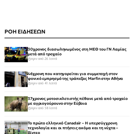
ΡΟΗ ΕΙΔΗΣΕΩΝ
30χρονος διασωληνωμένος στη ΜΕΘ του ΓΝ Λαμίας
μετά από τροχαίο
πριν από 26 λεπτά
46χρονη που κατηγορείται για συμμετοχή στον
φονικό εμπρησμό της τράπεζας Marfin στην Αθήνα
πριν από 41 λεπτά
37χρονος μοτοσικλετιστής πέθανε μετά από τροχαίο
με αγριογούρουνο στην Εύβοια
πριν από 58 λεπτά
Το πρώτο ελληνικό Canadair – Η υπερσύγχρονη
τεχνολογία και οι πτήσεις ακόμα και τη νύχτα –
βίντεο