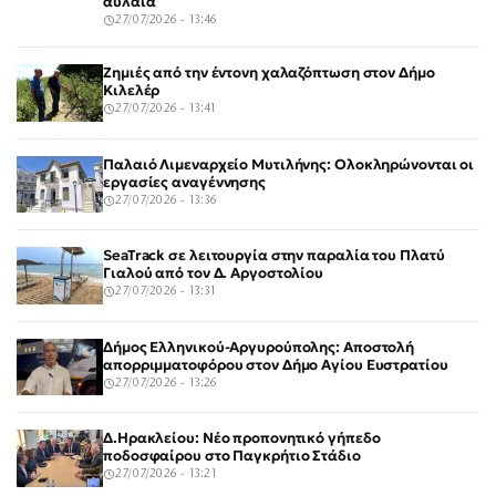
αυλαία
27/07/2026 - 13:46
Ζημιές από την έντονη χαλαζόπτωση στον Δήμο
Κιλελέρ
27/07/2026 - 13:41
Παλαιό Λιμεναρχείο Μυτιλήνης: Ολοκληρώνονται οι
εργασίες αναγέννησης
27/07/2026 - 13:36
SeaTrack σε λειτουργία στην παραλία του Πλατύ
Γιαλού από τον Δ. Αργοστολίου
27/07/2026 - 13:31
Δήμος Ελληνικού-Αργυρούπολης: Αποστολή
απορριμματοφόρου στον Δήμο Αγίου Ευστρατίου
27/07/2026 - 13:26
Δ.Ηρακλείου: Νέο προπονητικό γήπεδο
ποδοσφαίρου στο Παγκρήτιο Στάδιο
27/07/2026 - 13:21