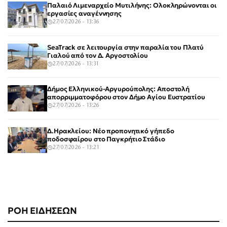
Παλαιό Λιμεναρχείο Μυτιλήνης: Ολοκληρώνονται οι
εργασίες αναγέννησης
27/07/2026 - 13:36
SeaTrack σε λειτουργία στην παραλία του Πλατύ
Γιαλού από τον Δ. Αργοστολίου
27/07/2026 - 13:31
Δήμος Ελληνικού-Αργυρούπολης: Αποστολή
απορριμματοφόρου στον Δήμο Αγίου Ευστρατίου
27/07/2026 - 13:26
Δ.Ηρακλείου: Νέο προπονητικό γήπεδο
ποδοσφαίρου στο Παγκρήτιο Στάδιο
27/07/2026 - 13:21
ΡΟΗ ΕΙΔΗΣΕΩΝ