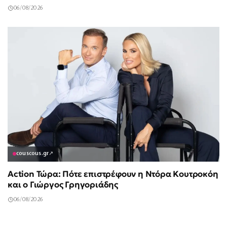
06/08/2026
couscous.gr
↗
Action Τώρα: Πότε επιστρέφουν η Ντόρα Κουτροκόη
και ο Γιώργος Γρηγοριάδης
06/08/2026