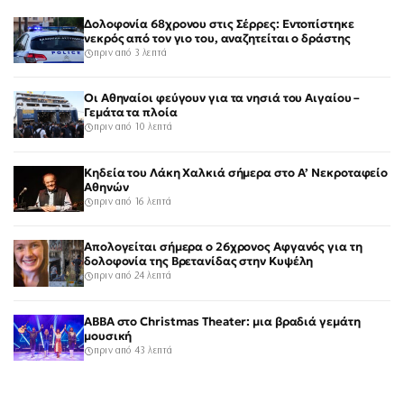
Δολοφονία 68χρονου στις Σέρρες: Εντοπίστηκε
νεκρός από τον γιο του, αναζητείται ο δράστης
πριν από 3 λεπτά
Οι Αθηναίοι φεύγουν για τα νησιά του Αιγαίου –
Γεμάτα τα πλοία
πριν από 10 λεπτά
Κηδεία του Λάκη Χαλκιά σήμερα στο Α’ Νεκροταφείο
Αθηνών
πριν από 16 λεπτά
Απολογείται σήμερα ο 26χρονος Αφγανός για τη
δολοφονία της Βρετανίδας στην Κυψέλη
πριν από 24 λεπτά
ABBA στο Christmas Theater: μια βραδιά γεμάτη
μουσική
πριν από 43 λεπτά