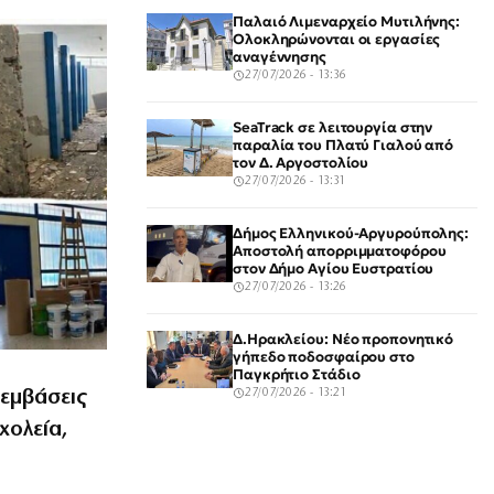
Παλαιό Λιμεναρχείο Μυτιλήνης:
Ολοκληρώνονται οι εργασίες
αναγέννησης
27/07/2026 - 13:36
SeaTrack σε λειτουργία στην
παραλία του Πλατύ Γιαλού από
τον Δ. Αργοστολίου
27/07/2026 - 13:31
Δήμος Ελληνικού-Αργυρούπολης:
Αποστολή απορριμματοφόρου
στον Δήμο Αγίου Ευστρατίου
27/07/2026 - 13:26
Δ.Ηρακλείου: Νέο προπονητικό
γήπεδο ποδοσφαίρου στο
Παγκρήτιο Στάδιο
ρεμβάσεις
27/07/2026 - 13:21
χολεία,