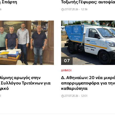
η Σπάρτη
Τοξωτής Γέφυρας: αυτοψί
46
27/07/2026 - 12:36
07
ΔΗΜΟΙ
θύμνης αρωγός στην
Δ. Αθηναίων: 20 νέα μικρ
 Συλλόγου Τριτέκνων για
απορριμματοφόρα για την
φικό
καθαριότητα
11
27/07/2026 - 12:01