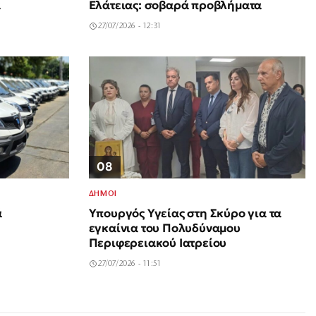
α
Ελάτειας: σοβαρά προβλήματα
27/07/2026 - 12:31
08
ΔΗΜΟΙ
Υπουργός Υγείας στη Σκύρο για τα
ά
εγκαίνια του Πολυδύναμου
Περιφερειακού Ιατρείου
27/07/2026 - 11:51