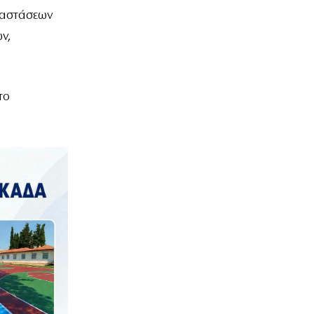
ταστάσεων
ν,
το