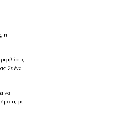
, η
αρεμβάσεις
ς. Σε ένα
ει να
λήματα, με