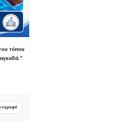
 του τόπου
Λαγκαδά.”
ντιγραφή