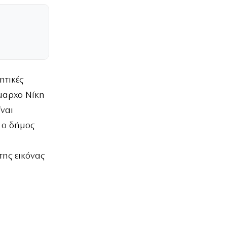
ητικές
ήμαρχο Νίκη
ίναι
 ο δήμος
της εικόνας