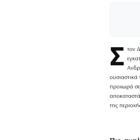
Σ
τον 
εγκα
Ανδρε
ουσιαστικά 
προχωρά σε 
αποκαταστάσ
της περιοχή