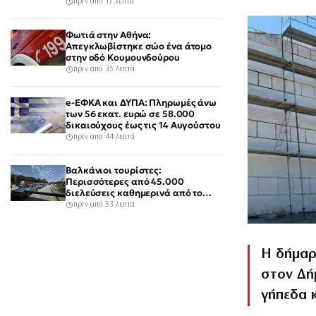
είναι το «πιστόλι» του Έντικ
πριν από 17 λεπτά
Φωτιά στην Αθήνα:
Απεγκλωβίστηκε σώο ένα άτομο
στην οδό Κουμουνδούρου
πριν από 35 λεπτά
e-ΕΦΚΑ και ΔΥΠΑ: Πληρωμές άνω
των 56 εκατ. ευρώ σε 58.000
δικαιούχους έως τις 14 Αυγούστου
πριν από 44 λεπτά
Βαλκάνιοι τουρίστες:
Περισσότερες από 45.000
διελεύσεις καθημερινά από το
τελωνείο των Ευζώνων
πριν από 53 λεπτά
Η δήμαρ
στον Δή
γήπεδα κ