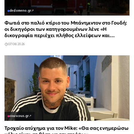
dedomeno.gr
↗
Φωτιά στο παλιό κτίριο του Μπάντμιντον στο Γουδή:
οι δικηγόροι των κατηγορουμένων λένε «Η
δικογραφία περιέχει πλήθος ελλείψεων και
σοβαρών κενών»
07/08/2026
couscous.gr
↗
Τροχαίο ατύχημα για τον Mike: «Θα σας ενημερώσω