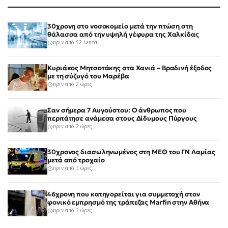
30χρονη στο νοσοκομείο μετά την πτώση στη
θάλασσα από την υψηλή γέφυρα της Χαλκίδας
πριν από 52 λεπτά
Κυριάκος Μητσοτάκης στα Χανιά – Βραδινή έξοδος
με τη σύζυγό του Μαρέβα
πριν από 2 ώρες
Σαν σήμερα 7 Αυγούστου: Ο άνθρωπος που
περπάτησε ανάμεσα στους Δίδυμους Πύργους
πριν από 2 ώρες
30χρονος διασωληνωμένος στη ΜΕΘ του ΓΝ Λαμίας
μετά από τροχαίο
πριν από 3 ώρες
46χρονη που κατηγορείται για συμμετοχή στον
φονικό εμπρησμό της τράπεζας Marfin στην Αθήνα
πριν από 3 ώρες