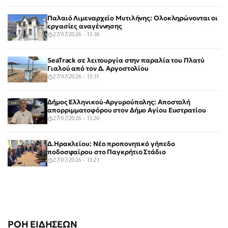
Παλαιό Λιμεναρχείο Μυτιλήνης: Ολοκληρώνονται οι
εργασίες αναγέννησης
27/07/2026 - 13:36
SeaTrack σε λειτουργία στην παραλία του Πλατύ
Γιαλού από τον Δ. Αργοστολίου
27/07/2026 - 13:31
Δήμος Ελληνικού-Αργυρούπολης: Αποστολή
απορριμματοφόρου στον Δήμο Αγίου Ευστρατίου
27/07/2026 - 13:26
Δ.Ηρακλείου: Νέο προπονητικό γήπεδο
ποδοσφαίρου στο Παγκρήτιο Στάδιο
27/07/2026 - 13:21
ΡΟΗ ΕΙΔΗΣΕΩΝ