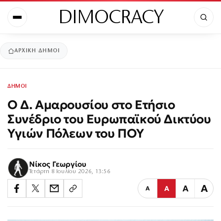
DIMOCRACY
ΑΡΧΙΚΉ
ΔΗΜΟΙ
ΔΗΜΟΙ
Ο Δ. Αμαρουσίου στο Ετήσιο
Συνέδριο του Ευρωπαϊκού Δικτύου
Υγιών Πόλεων του ΠΟΥ
Νίκος Γεωργίου
Τετάρτη 8 Ιουλίου 2026, 13:56
Α
Α
Α
Α