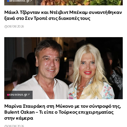
dedomeno.gr
↗
Μάικλ Τζόρνταν και Ντέιβιντ Μπέκαμ συναντήθηκαν
ξανά στο Σεν Τροπέ στις διακοπές τους
08/08/2026
couscous.gr
↗
Μαρίνα Σταυράκη στη Μύκονο με τον σύντροφό της,
Bulent Ozkan – Τι είπε ο Τούρκος επιχειρηματίας
στην κάμερα
08/08/2026