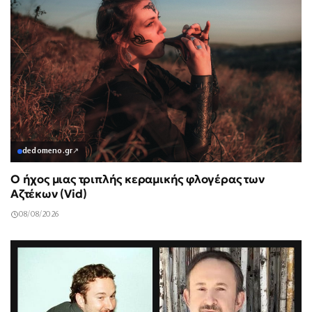
dedomeno.gr
↗
Ο ήχος μιας τριπλής κεραμικής φλογέρας των
Αζτέκων (Vid)
08/08/2026