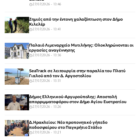
27/07/2026 - 13:46
Ζημιές από την έντονη χαλαζόπτωση στον Δήμο
Κιλελέρ
27/07/2026 - 13:41
Παλαιό Λιμεναρχείο Μυτιλήνης: Ολοκληρώνονται οι
εργασίες αναγέννησης
27/07/2026 - 13:36
SeaTrack σε λειτουργία στην παραλία του Πλατύ
Γιαλού από τον Δ. Αργοστολίου
27/07/2026 - 13:31
Δήμος Ελληνικού-Αργυρούπολης: Αποστολή
απορριμματοφόρου στον Δήμο Αγίου Ευστρατίου
27/07/2026 - 13:26
Δ.Ηρακλείου: Νέο προπονητικό γήπεδο
ποδοσφαίρου στο Παγκρήτιο Στάδιο
27/07/2026 - 13:21