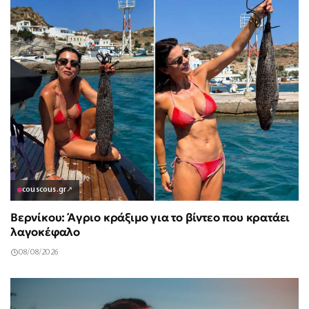
couscous.gr
↗
Βερνίκου: Άγριο κράξιμο για το βίντεο που κρατάει
λαγοκέφαλο
08/08/2026