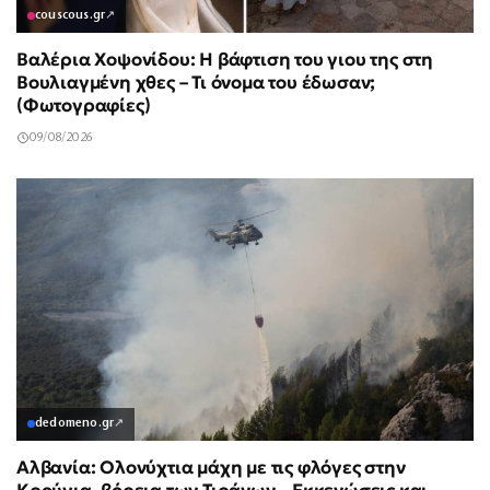
couscous.gr
↗
Βαλέρια Χοψονίδου: Η βάφτιση του γιου της στη
Βουλιαγμένη χθες – Τι όνομα του έδωσαν;
(Φωτογραφίες)
09/08/2026
dedomeno.gr
↗
Αλβανία: Ολονύχτια μάχη με τις φλόγες στην