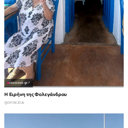
couscous.gr
↗
Η Ειρήνη της Φολεγάνδρου
09/08/2026