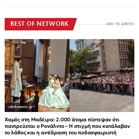
BEST OF NETWORK
ΑΠΟ ΤΟ ΔΙΚΤΥΟ
dedomeno.gr
↗
Χαμός στη Μαδέιρα: 2.000 άτομα πίστεψαν ότι
παντρεύεται ο Ρονάλντο – Η στιγμή που κατάλαβαν
το λάθος και η αντίδραση του ποδοσφαιριστή