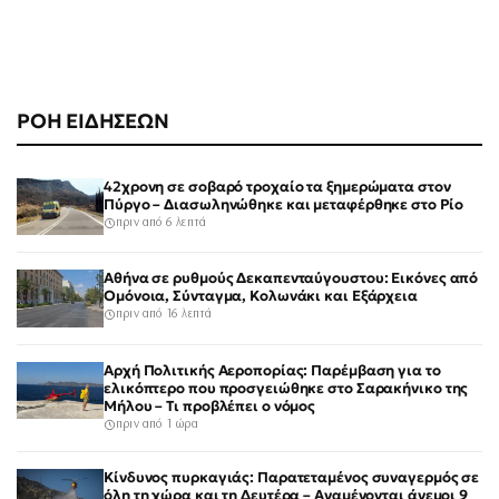
ΡΟΗ ΕΙΔΗΣΕΩΝ
42χρονη σε σοβαρό τροχαίο τα ξημερώματα στον
Πύργο – Διασωληνώθηκε και μεταφέρθηκε στο Ρίο
πριν από 6 λεπτά
Αθήνα σε ρυθμούς Δεκαπενταύγουστου: Εικόνες από
Ομόνοια, Σύνταγμα, Κολωνάκι και Εξάρχεια
πριν από 16 λεπτά
Αρχή Πολιτικής Αεροπορίας: Παρέμβαση για το
ελικόπτερο που προσγειώθηκε στο Σαρακήνικο της
Μήλου – Τι προβλέπει ο νόμος
πριν από 1 ώρα
Κίνδυνος πυρκαγιάς: Παρατεταμένος συναγερμός σε
όλη τη χώρα και τη Δευτέρα – Αναμένονται άνεμοι 9