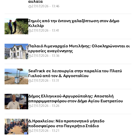
αυλαία
27/07/2026 - 13:46
Ζημιές από την έντονη χαλαζόπτωση στον Δήμο
Κιλελέρ
27/07/2026 - 13:41
Παλαιό Λιμεναρχείο Μυτιλήνης: Ολοκληρώνονται οι
εργασίες αναγέννησης
27/07/2026 - 13:36
SeaTrack σε λειτουργία στην παραλία του Πλατύ
Γιαλού από τον Δ. Αργοστολίου
27/07/2026 - 13:31
Δήμος Ελληνικού-Αργυρούπολης: Αποστολή
απορριμματοφόρου στον Δήμο Αγίου Ευστρατίου
27/07/2026 - 13:26
Δ.Ηρακλείου: Νέο προπονητικό γήπεδο
ποδοσφαίρου στο Παγκρήτιο Στάδιο
27/07/2026 - 13:21