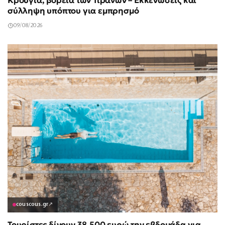
Κρούγια, βόρεια των Τιράνων – Εκκενώσεις και
σύλληψη υπόπτου για εμπρησμό
09/08/2026
couscous.gr
↗
Τουρίστες δίνουν 38.500 ευρώ την εβδομάδα για