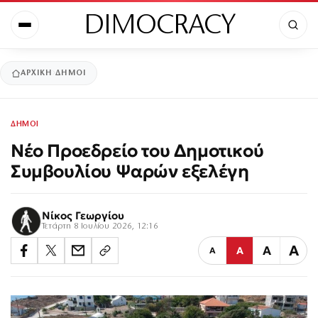
DIMOCRACY
ΑΡΧΙΚΉ
ΔΗΜΟΙ
ΔΗΜΟΙ
Νέο Προεδρείο του Δημοτικού
Συμβουλίου Ψαρών εξελέγη
Νίκος Γεωργίου
Τετάρτη 8 Ιουλίου 2026, 12:16
Α
Α
Α
Α