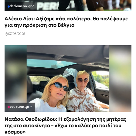
dedomeno.gr
↗
Αλέσιο Λίσι: Αξίζαμε κάτι καλύτερο, θα παλέψουμε
για την πρόκριση στο Βέλγιο
07/08/2026
couscous.gr
↗
Νατάσα Θεοδωρίδου: Η εξομολόγηση της μητέρας
της στο αυτοκίνητο – «Έχω το καλύτερο παιδί του
κόσμου»