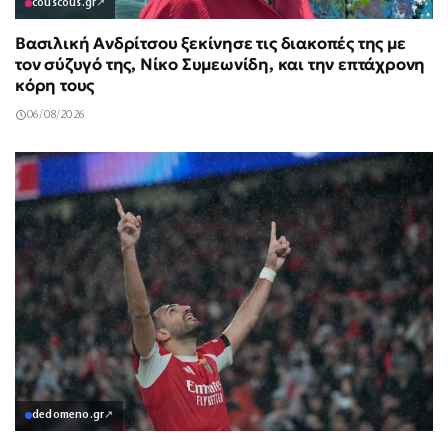
couscous.gr
↗
Βασιλική Ανδρίτσου ξεκίνησε τις διακοπές της με
τον σύζυγό της, Νίκο Συμεωνίδη, και την επτάχρονη
κόρη τους
06/08/2026
dedomeno.gr
↗