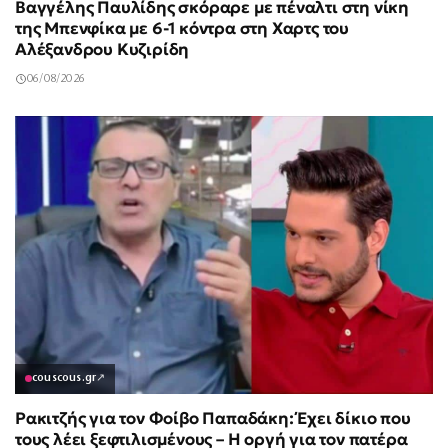
Βαγγέλης Παυλίδης σκόραρε με πέναλτι στη νίκη
της Μπενφίκα με 6-1 κόντρα στη Χαρτς του
Αλέξανδρου Κυζιρίδη
06/08/2026
couscous.gr
↗
Ρακιτζής για τον Φοίβο Παπαδάκη: Έχει δίκιο που
τους λέει ξεφτιλισμένους – Η οργή για τον πατέρα