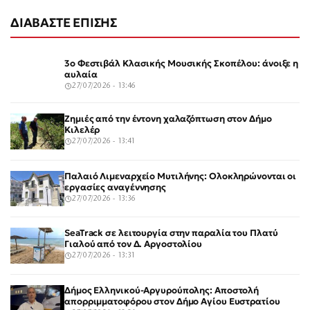
ΔΙΑΒΑΣΤΕ ΕΠΙΣΗΣ
3ο Φεστιβάλ Κλασικής Μουσικής Σκοπέλου: άνοιξε η
αυλαία
27/07/2026 - 13:46
Ζημιές από την έντονη χαλαζόπτωση στον Δήμο
Κιλελέρ
27/07/2026 - 13:41
Παλαιό Λιμεναρχείο Μυτιλήνης: Ολοκληρώνονται οι
εργασίες αναγέννησης
27/07/2026 - 13:36
SeaTrack σε λειτουργία στην παραλία του Πλατύ
Γιαλού από τον Δ. Αργοστολίου
27/07/2026 - 13:31
Δήμος Ελληνικού-Αργυρούπολης: Αποστολή
απορριμματοφόρου στον Δήμο Αγίου Ευστρατίου