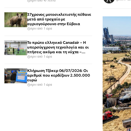
πριν από 47 λεπτά
37χρονος μοτοσικλετιστής πέθανε
μετά από τροχαίο με
αγριογούρουνο στην Εύβοια
πριν από 1 ώρα
Το πρώτο ελληνικό Canadair – Η
υπερσύγχρονη τεχνολογία και οι
πτήσεις ακόμα και τη νύχτα –
βίντεο
πριν από 1 ώρα
Κλήρωση Τζόκερ 06/07/2026: Οι
αριθμοί που κερδίζουν 2.500.000
ευρώ
πριν από 1 ώρα