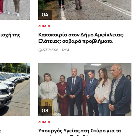
04
ΔΗΜΟΙ
ιοχή της
Κακοκαιρία στον Δήμο Αμφίκλειας-
α
Ελάτειας: σοβαρά προβλήματα
27/07/2026 - 12:31
08
ΔΗΜΟΙ
Υπουργός Υγείας στη Σκύρο για τα
ά