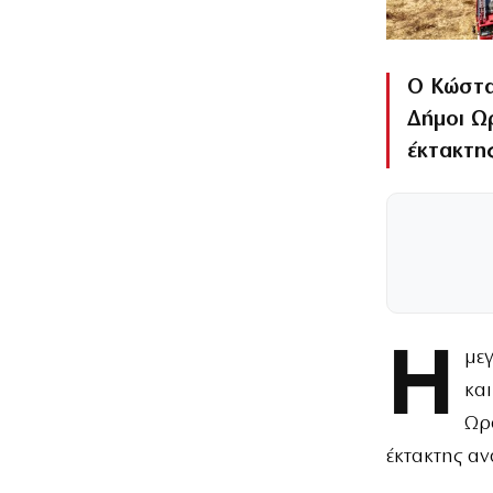
Ο Κώστα
Δήμοι Ω
έκτακτη
Η
με
κα
Ωρ
έκτακτης αν