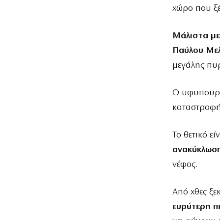
χώρο που ξ
Μάλιστα με
Παύλου Μελ
μεγάλης πυ
Ο υφυπουργό
καταστροφής
Το θετικό εί
ανακύκλωση
νέφος.
Από χθες ξε
ευρύτερη πε