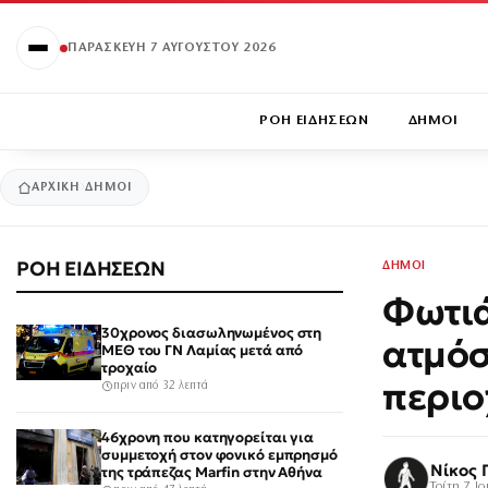
ΠΑΡΑΣΚΕΥΉ 7 ΑΥΓΟΎΣΤΟΥ 2026
ΡΟΗ ΕΙΔΗΣΕΩΝ
ΔΗΜΟΙ
ΑΡΧΙΚΉ
ΔΗΜΟΙ
ΡΟΗ ΕΙΔΗΣΕΩΝ
ΔΗΜΟΙ
Φωτιά
30χρονος διασωληνωμένος στη
ατμόσ
ΜΕΘ του ΓΝ Λαμίας μετά από
τροχαίο
περιο
πριν από 32 λεπτά
46χρονη που κατηγορείται για
συμμετοχή στον φονικό εμπρησμό
Νίκος 
της τράπεζας Marfin στην Αθήνα
Τρίτη 7 Ι