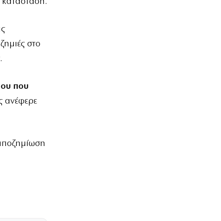
η κατάσταση.
ις
 ζημιές στο
.
ρου που
ς ανέφερε
 αποζημίωση