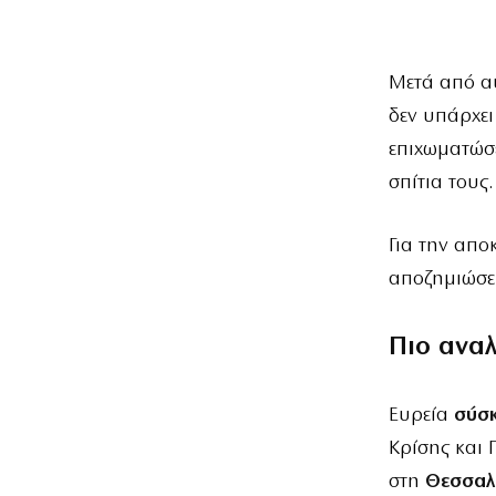
Μετά από α
δεν υπάρχει
επιχωματώσ
σπίτια τους.
Για την απο
αποζημιώσει
Πιο ανα
Ευρεία
σύσ
Κρίσης και 
στη
Θεσσαλ