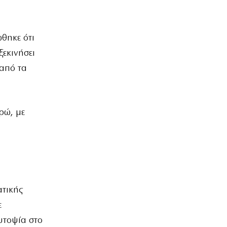
θηκε ότι
ξεκινήσει
από τα
ρώ, με
τικής
ε
αυτοψία στο