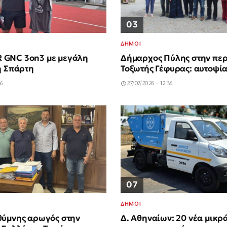
03
ΔΗΜΟΙ
GNC 3on3 με μεγάλη
Δήμαρχος Πύλης στην περ
η Σπάρτη
Τοξωτής Γέφυρας: αυτοψί
46
27/07/2026 - 12:36
07
ΔΗΜΟΙ
θύμνης αρωγός στην
Δ. Αθηναίων: 20 νέα μικρ