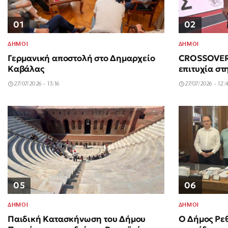
01
02
ΔΗΜΟΙ
ΔΗΜΟΙ
Γερμανική αποστολή στο Δημαρχείο
CROSSOVER 
Καβάλας
επιτυχία στ
27/07/2026 - 13:16
27/07/2026 - 12:
05
06
ΔΗΜΟΙ
ΔΗΜΟΙ
Παιδική Κατασκήνωση του Δήμου
Ο Δήμος Ρε