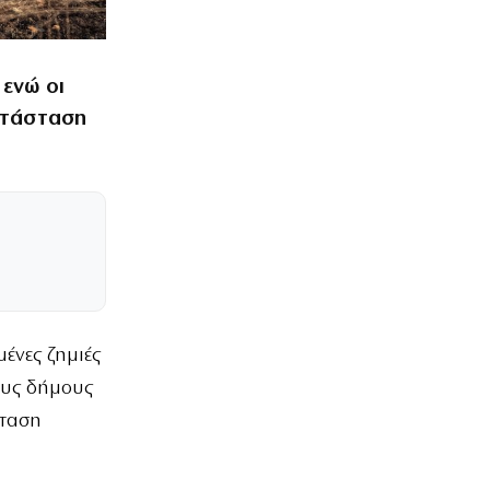
ενώ οι
ατάσταση
ένες ζημιές
ους δήμους
σταση