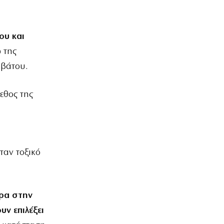
ου και
ω της
ββάτου.
εθος της
ταν τοξικό
ρα στην
υν επιλέξει