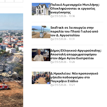
Παλαιό Λιμεναρχείο Μυτιλήνης:
Ολοκληρώνονται οι εργασίες
αναγέννησης
27/07/2026 - 13:36
SeaTrack σε λειτουργία στην
παραλία του Πλατύ Γιαλού από
τον Δ. Αργοστολίου
27/07/2026 - 13:31
Δήμος Ελληνικού-Αργυρούπολης:
Αποστολή απορριμματοφόρου
στον Δήμο Αγίου Ευστρατίου
27/07/2026 - 13:26
Δ.Ηρακλείου: Νέο προπονητικό
γήπεδο ποδοσφαίρου στο
Παγκρήτιο Στάδιο
27/07/2026 - 13:21