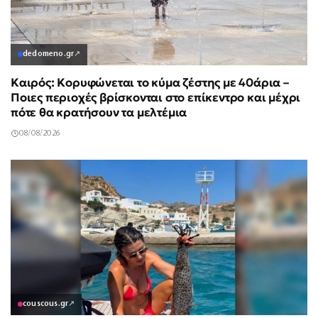
dedomeno.gr
↗
Καιρός: Κορυφώνεται το κύμα ζέστης με 40άρια –
Ποιες περιοχές βρίσκονται στο επίκεντρο και μέχρι
πότε θα κρατήσουν τα μελτέμια
08/08/2026
couscous.gr
↗