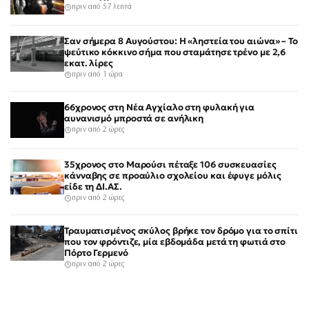
πριν από 57 λεπτά
Σαν σήμερα 8 Αυγούστου: Η «ληστεία του αιώνα» – Το
ψεύτικο κόκκινο σήμα που σταμάτησε τρένο με 2,6
εκατ. λίρες
πριν από 1 ώρα
66χρονος στη Νέα Αγχίαλο στη φυλακή για
αυνανισμό μπροστά σε ανήλικη
πριν από 2 ώρες
35χρονος στο Μαρούσι πέταξε 106 συσκευασίες
κάνναβης σε προαύλιο σχολείου και έφυγε μόλις
είδε τη ΔΙ.ΑΣ.
πριν από 2 ώρες
Τραυματισμένος σκύλος βρήκε τον δρόμο για το σπίτι
που τον φρόντιζε, μία εβδομάδα μετά τη φωτιά στο
Πόρτο Γερμενό
πριν από 2 ώρες