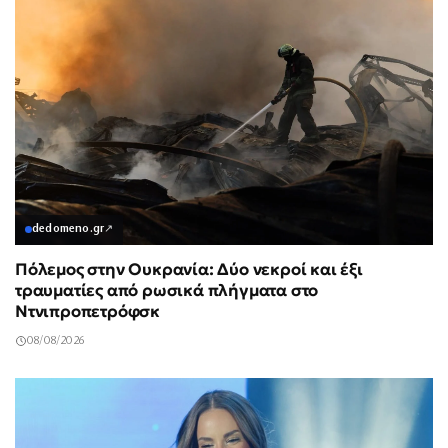
dedomeno.gr
↗
Πόλεμος στην Ουκρανία: Δύο νεκροί και έξι
τραυματίες από ρωσικά πλήγματα στο
Ντνιπροπετρόφσκ
08/08/2026