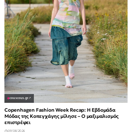
couscous.gr
↗
Copenhagen Fashion Week Recap: Η Εβδομάδα
Μόδας της Κοπεγχάγης μίλησε – Ο μαξιμαλισμός
επιστρέφει
09/08/2026