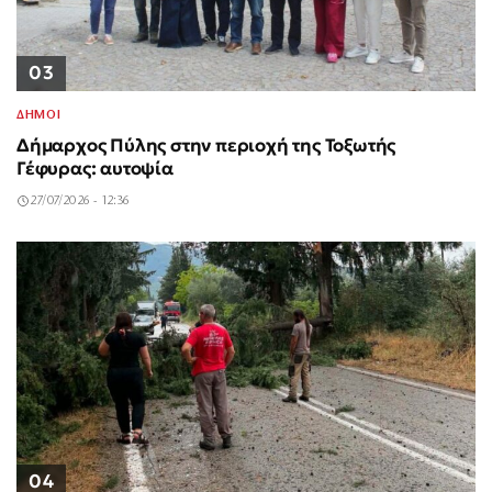
03
ΔΗΜΟΙ
Δήμαρχος Πύλης στην περιοχή της Τοξωτής
Γέφυρας: αυτοψία
27/07/2026 - 12:36
04