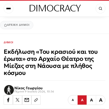
DIMOCRACY
ΑΡΧΙΚΉ
ΔΗΜΟΙ
ΔΗΜΟΙ
Εκδήλωση «Του κρασιού και του
έρωτα» στο Αρχαίο Θέατρο της
Μίεζας στη Νάουσα με πλήθος
κόσμου
Νίκος Γεωργίου
Πέμπτη 9 Ιουλίου 2026, 10:56
Α
Α
Α
Α