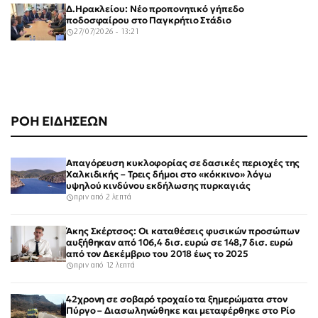
Δ.Ηρακλείου: Νέο προπονητικό γήπεδο
ποδοσφαίρου στο Παγκρήτιο Στάδιο
27/07/2026 - 13:21
ΡΟΗ ΕΙΔΗΣΕΩΝ
Απαγόρευση κυκλοφορίας σε δασικές περιοχές της
Χαλκιδικής – Τρεις δήμοι στο «κόκκινο» λόγω
υψηλού κινδύνου εκδήλωσης πυρκαγιάς
πριν από 2 λεπτά
Άκης Σκέρτσος: Οι καταθέσεις φυσικών προσώπων
αυξήθηκαν από 106,4 δισ. ευρώ σε 148,7 δισ. ευρώ
από τον Δεκέμβριο του 2018 έως το 2025
πριν από 12 λεπτά
42χρονη σε σοβαρό τροχαίο τα ξημερώματα στον
Πύργο – Διασωληνώθηκε και μεταφέρθηκε στο Ρίο