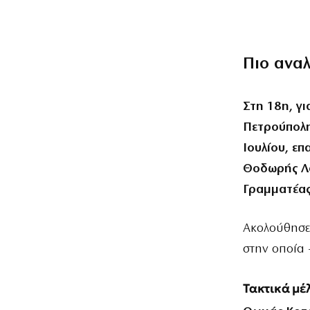
Πιο ανα
Στη 18η, γ
Πετρούπολη
Ιουλίου, ε
Θοδωρής Λά
Γραμματέας
Ακολούθησε
στην οποία 
Τακτικά μέ