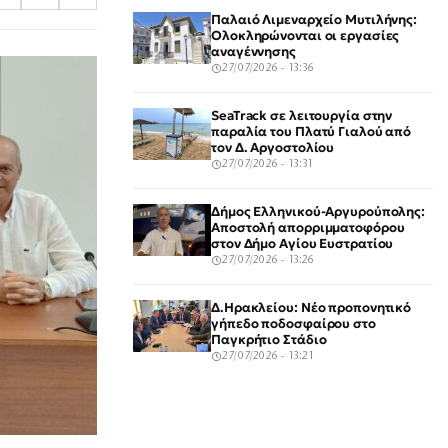
Παλαιό Λιμεναρχείο Μυτιλήνης:
Ολοκληρώνονται οι εργασίες
αναγέννησης
27/07/2026 - 13:36
SeaTrack σε λειτουργία στην
παραλία του Πλατύ Γιαλού από
τον Δ. Αργοστολίου
27/07/2026 - 13:31
Δήμος Ελληνικού-Αργυρούπολης:
Αποστολή απορριμματοφόρου
στον Δήμο Αγίου Ευστρατίου
27/07/2026 - 13:26
Δ.Ηρακλείου: Νέο προπονητικό
γήπεδο ποδοσφαίρου στο
Παγκρήτιο Στάδιο
27/07/2026 - 13:21