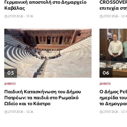
Γερμανική αποστολή στο Δημαρχείο
CROSSOVER 
Καβάλας
επιτυχία στ
27/07/2026 - 13:16
27/07/2026 - 12:
05
06
ΔΗΜΟΙ
ΔΗΜΟΙ
Παιδική Κατασκήνωση του Δήμου
Ο Δήμος Ρε
Πατρέων: τα παιδιά στο Ρωμαϊκό
ημερίδα του
Ωδείο και το Κάστρο
το Δημογρα
27/07/2026 - 12:26
27/07/2026 - 12: