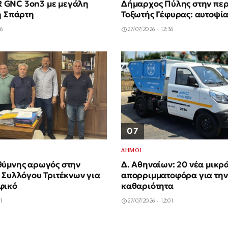
GNC 3on3 με μεγάλη
Δήμαρχος Πύλης στην περ
η Σπάρτη
Τοξωτής Γέφυρας: αυτοψί
46
27/07/2026 - 12:36
07
ΔΗΜΟΙ
θύμνης αρωγός στην
Δ. Αθηναίων: 20 νέα μικρ
 Συλλόγου Τριτέκνων για
απορριμματοφόρα για την
φικό
καθαριότητα
11
27/07/2026 - 12:01