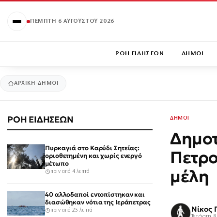
ΠΈΜΠΤΗ 6 ΑΥΓΟΎΣΤΟΥ 2026
ΡΟΗ ΕΙΔΗΣΕΩΝ
ΔΗΜΟΙ
ΑΡΧΙΚΉ
ΔΗΜΟΙ
ΡΟΗ ΕΙΔΗΣΕΩΝ
ΔΗΜΟΙ
Δημοτ
Πυρκαγιά στο Καρύδι Σητείας:
Πετρο
οριοθετημένη και χωρίς ενεργό
μέτωπο
μέλη
πριν από 4 λεπτά
40 αλλοδαποί εντοπίστηκαν και
διασώθηκαν νότια της Ιεράπετρας
Νίκος 
πριν από 25 λεπτά
Τετάρτη 8