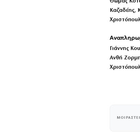
Θωμάς Κοτσ
Καζαδέης, 
Χριστόπουλ
Αναπληρωμ
Γιάννης Κο
Ανθή Ζορμπ
Χριστόπουλ
ΜΟΙΡΑΣΤΕ