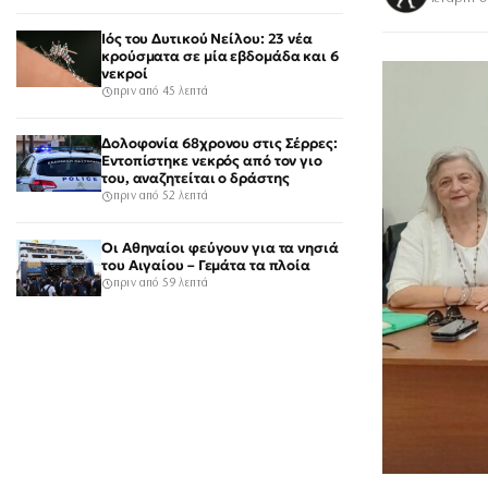
Ιός του Δυτικού Νείλου: 23 νέα
κρούσματα σε μία εβδομάδα και 6
νεκροί
πριν από 45 λεπτά
Δολοφονία 68χρονου στις Σέρρες:
Εντοπίστηκε νεκρός από τον γιο
του, αναζητείται ο δράστης
πριν από 52 λεπτά
Οι Αθηναίοι φεύγουν για τα νησιά
του Αιγαίου – Γεμάτα τα πλοία
πριν από 59 λεπτά