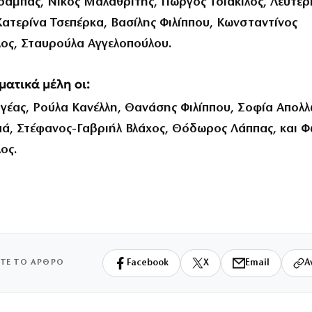
αμπάς, Νίκος Μαλαθρίτης, Γιώργος Τσιακίλος, Λευτέρ
Κατερίνα Τσεπέρκα, Βασίλης Φιλίππου, Κωνσταντίνος
ος, Σταυρούλα Αγγελοπούλου.
ατικά μέλη οι:
υγέας, Ρούλα Κανέλλη, Θανάσης Φιλίππου, Σοφία Απολ
ά, Στέφανος-Γαβριήλ Βλάχος, Θόδωρος Λάππας, και 
ος.
ΙΤΕ ΤΟ ΑΡΘΡΟ
Facebook
X
Email
Α