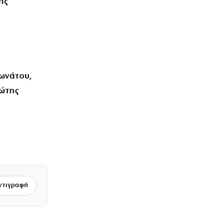
ης
λωνάτου,
Φώτης
ντιγραφή