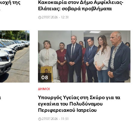
ιοχή της
Κακοκαιρία στον Δήμο Αμφίκλειας-
α
Ελάτειας: σοβαρά προβλήματα
27/07/2026 - 12:31
08
ΔΗΜΟΙ
Υπουργός Υγείας στη Σκύρο για τα
ά
εγκαίνια του Πολυδύναμου
Περιφερειακού Ιατρείου
27/07/2026 - 11:51