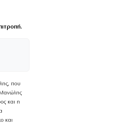
πιτροπή.
λης, που
ο Μανώλης
ος και η
α
ο και