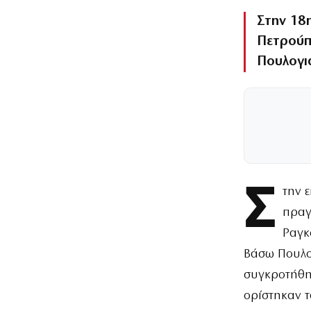
Στην 18
Πετρούπ
Πουλογι
Σ
την 
πραγ
Ραγκ
Βάσω Πουλογ
συγκροτήθη
ορίστηκαν τ