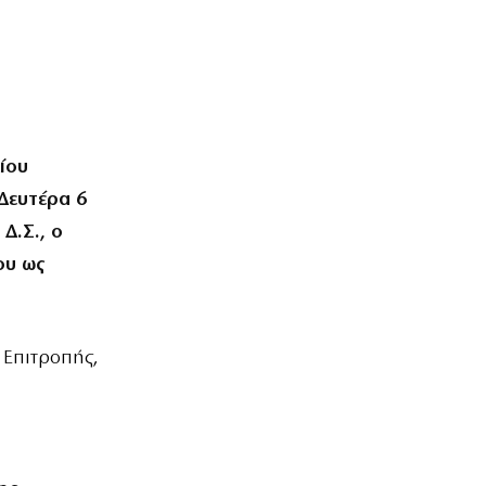
ίου
Δευτέρα 6
Δ.Σ., ο
ου ως
 Επιτροπής,