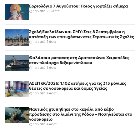
Εορτολόγιο 7 Αυγούστου: Ποιος γιορτάζει σήμερα
πριν από 28 λεπτά
Σχολή Ευελπίδων και ΣΜΥ: Στις 8 Σεπτεμβρίου η
κατάταξη των επιτυχόντων στις Στρατιωτικές Σχολές
πριν από 2 ώρες
Θαλάσσια ρύπανση στη Δραπετσώνα: Χειροπέδες
στον πλοίαρχο δεξαμενόπλοιου
πριν από 3 ώρες
ΑΣΕΠ 6Κ/2026: 1.102 αιτήσεις για τις 315 μόνιμες
θέσεις σε νοσοκομεία και δομές Υγείας
πριν από 4 ώρες
Ναυτικός χτυπήθηκε στο κεφάλι από κάβο
πρόσδεσης στο λιμάνι της Ρόδου – Νοσηλεύεται στο
νοσοκομείο
πριν από 4 ώρες