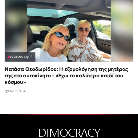
couscous.gr
↗
Νατάσα Θεοδωρίδου: Η εξομολόγηση της μητέρας
της στο αυτοκίνητο – «Έχω το καλύτερο παιδί του
κόσμου»
06/08/2026
DIMOCRACY