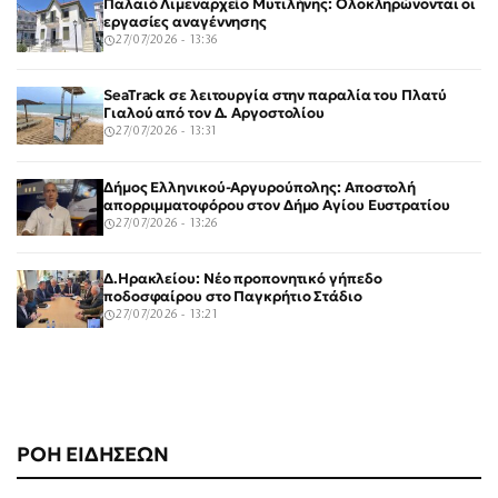
Παλαιό Λιμεναρχείο Μυτιλήνης: Ολοκληρώνονται οι
εργασίες αναγέννησης
27/07/2026 - 13:36
SeaTrack σε λειτουργία στην παραλία του Πλατύ
Γιαλού από τον Δ. Αργοστολίου
27/07/2026 - 13:31
Δήμος Ελληνικού-Αργυρούπολης: Αποστολή
απορριμματοφόρου στον Δήμο Αγίου Ευστρατίου
27/07/2026 - 13:26
Δ.Ηρακλείου: Νέο προπονητικό γήπεδο
ποδοσφαίρου στο Παγκρήτιο Στάδιο
27/07/2026 - 13:21
ΡΟΗ ΕΙΔΗΣΕΩΝ