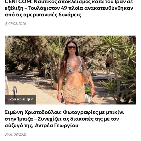
CENTCOM: Ναυτικός αποκλεισμός κατά του Ιράν σε
εξέλιξη – Τουλάχιστον 49 πλοία ανακατευθύνθηκαν
από τις αμερικανικές δυνάμεις
07/08/2026
couscous.gr
↗
Σιμώνη Χριστοδούλου: Φωτογραφίες με μπικίνι
στην Ίμπιζα – Συνεχίζει τις διακοπές της με τον
σύζυγό της, Αντρέα Γεωργίου
06/08/2026