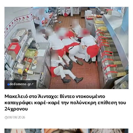
dedomeno.gr
↗
Μακελειό στο Άινταχο: Βίντεο ντοκουμέντο
καταγράφει καρέ-καρέ την πολύνεκρη επίθεση του
24χρονου
08/08/2026