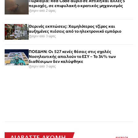
Πυρκαγιά: Red Code αύριο σε Αττική και άλλες 5
περιοχές, σε επιφυλακή ο κρατικός μηχανισμός
πριν από 2 ώρες
Θερινές εκπτώσεις: Χαμηλότερος τζίρος και
αυξημένες πιέσεις από το ηλεκτρονικό εμπόριο
πριν από 3 ώρες
ΠΟΕΔΗΝ: Οι 527 κενές θέσεις στις σχολές
Νοσηλευτικής απειλούν το ΕΣΥ – Το 34% των
διαθέσιμων δεν καλύφθηκε
πριν από 3 ώρες