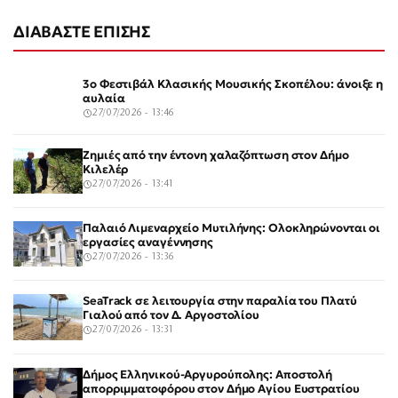
ΔΙΑΒΑΣΤΕ ΕΠΙΣΗΣ
3ο Φεστιβάλ Κλασικής Μουσικής Σκοπέλου: άνοιξε η
αυλαία
27/07/2026 - 13:46
Ζημιές από την έντονη χαλαζόπτωση στον Δήμο
Κιλελέρ
27/07/2026 - 13:41
Παλαιό Λιμεναρχείο Μυτιλήνης: Ολοκληρώνονται οι
εργασίες αναγέννησης
27/07/2026 - 13:36
SeaTrack σε λειτουργία στην παραλία του Πλατύ
Γιαλού από τον Δ. Αργοστολίου
27/07/2026 - 13:31
Δήμος Ελληνικού-Αργυρούπολης: Αποστολή
απορριμματοφόρου στον Δήμο Αγίου Ευστρατίου