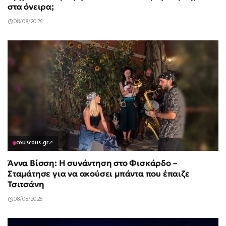
στα όνειρα;
08/08/2026
couscous.gr
↗
Άννα Βίσση: Η συνάντηση στο Φισκάρδο –
Σταμάτησε για να ακούσει μπάντα που έπαιζε
Τσιτσάνη
08/08/2026