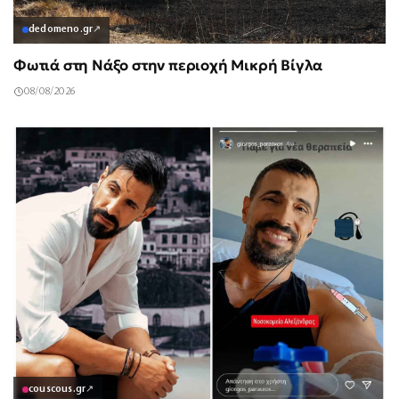
dedomeno.gr
↗
Φωτιά στη Νάξο στην περιοχή Μικρή Βίγλα
08/08/2026
couscous.gr
↗