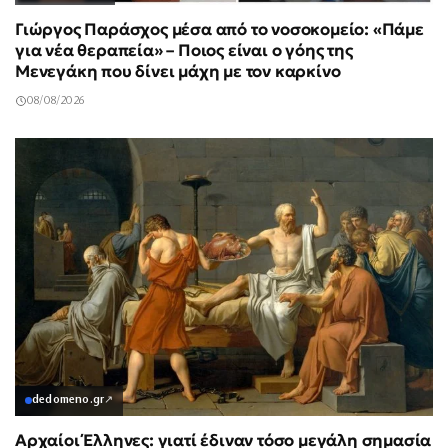
Γιώργος Παράσχος μέσα από το νοσοκομείο: «Πάμε
για νέα θεραπεία» – Ποιος είναι ο γόης της
Μενεγάκη που δίνει μάχη με τον καρκίνο
08/08/2026
dedomeno.gr
↗
Αρχαίοι Έλληνες: γιατί έδιναν τόσο μεγάλη σημασία