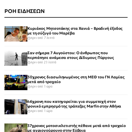
ΡΟΗ ΕΙΔΗΣΕΩΝ
Κυριάκος Μητσοτάκης στα Χανιά – Βραδινή έξοδος
με τη σύζυγό του Μαρέβα
πριν από 7 λεπτά
Σαν σήμερα 7 Αυγούστου: Ο άνθρωπος που
περπάτησε ανάμεσα στους Δίδυμους Πύργους
πριν από 23 λεπτά
30χρονος διασωληνωμένος στη ΜΕΘ του ΓΝ Λαμίας
μετά από τροχαίο
πριν από 1 ώρα
46χρονη που κατηγορείται για συμμετοχή στον
φονικό εμπρησμό της τράπεζας Marfin στην Αθήνα
πριν από 1 ώρα
37χρονος μοτοσικλετιστής πέθανε μετά από τροχαίο
με αγριογούρουνο στην Εύβοια