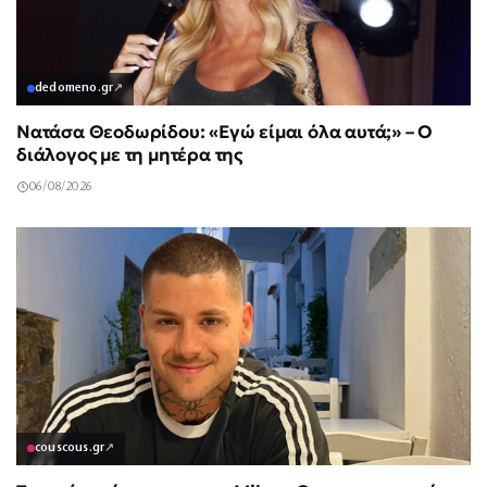
dedomeno.gr
↗
Νατάσα Θεοδωρίδου: «Εγώ είμαι όλα αυτά;» – Ο
διάλογος με τη μητέρα της
06/08/2026
couscous.gr
↗