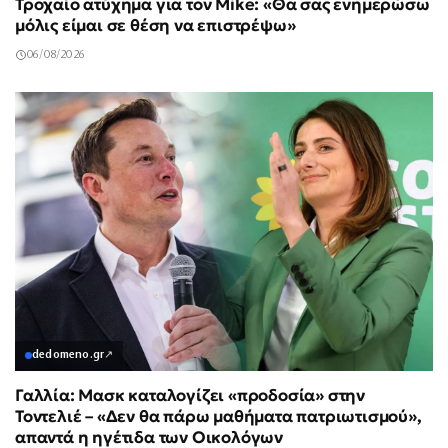
Τροχαίο ατύχημα για τον Mike: «Θα σας ενημερώσω
μόλις είμαι σε θέση να επιστρέψω»
06/08/2026
dedomeno.gr
↗
Γαλλία: Μασκ καταλογίζει «προδοσία» στην
Τοντελιέ – «Δεν θα πάρω μαθήματα πατριωτισμού»,
απαντά η ηγέτιδα των Οικολόγων