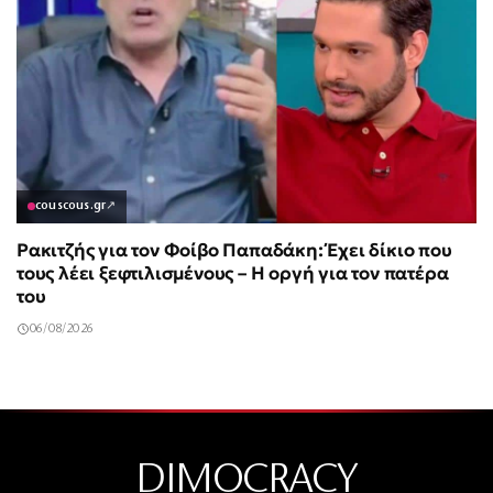
couscous.gr
↗
Ρακιτζής για τον Φοίβο Παπαδάκη: Έχει δίκιο που
τους λέει ξεφτιλισμένους – Η οργή για τον πατέρα
του
06/08/2026
DIMOCRACY