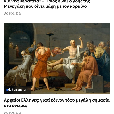
για νέα θεραπεία» – Ποιος είναι ο γόης της
Μενεγάκη που δίνει μάχη με τον καρκίνο
08/08/2026
dedomeno.gr
↗
Αρχαίοι Έλληνες: γιατί έδιναν τόσο μεγάλη σημασία
στα όνειρα;
08/08/2026