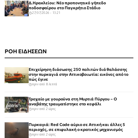
Δ.Ηρακλείου: Νέο προπονητικό γήπεδο
ποδοσφαίρου στο Παγκρήτιο Στάδιο
27/07/2026 - 13:21
ΡΟΗ ΕΙΔΗΣΕΩΝ
Επιχείρηση διάσωσης 250 πολιτών διά θαλάσσης
στην πυρκαγιά στην Αττικοβοιωτία: εικόνες από το
πώς έγινε
πριν από 8 λεπτά
Τροχαίο με γουρούνα στη Μυρτιά Πύργου – Ο
αναβάτης τραυματίστηκε στο κεφάλι
πριν από 2 ώρες
Πυρκαγιά: Red Code αύριο σε Αττική και άλλες 5
περιοχές, σε επιφυλακή ο κρατικός μηχανισμός
πριν από 2 ώρες