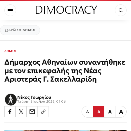
DIMOCRACY
ΑΡΧΙΚΉ
ΔΗΜΟΙ
ΔΗΜΟΙ
Δήμαρχος Αθηναίων συναντήθηκε
με τον επικεφαλής της Νέας
Αριστεράς Γ. Σακελλαρίδη
Νίκος Γεωργίου
Τετάρτη 8 Ιουλίου 2026, 09:06
Α
Α
Α
Α