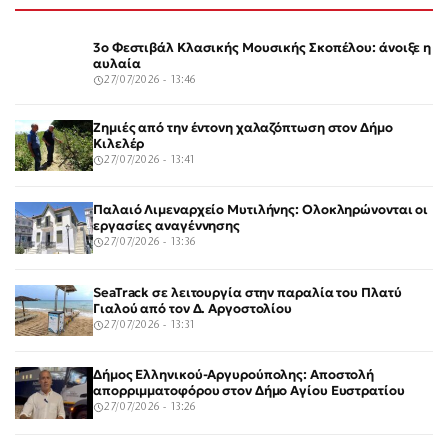
3ο Φεστιβάλ Κλασικής Μουσικής Σκοπέλου: άνοιξε η
αυλαία
27/07/2026 - 13:46
Ζημιές από την έντονη χαλαζόπτωση στον Δήμο
Κιλελέρ
27/07/2026 - 13:41
Παλαιό Λιμεναρχείο Μυτιλήνης: Ολοκληρώνονται οι
εργασίες αναγέννησης
27/07/2026 - 13:36
SeaTrack σε λειτουργία στην παραλία του Πλατύ
Γιαλού από τον Δ. Αργοστολίου
27/07/2026 - 13:31
Δήμος Ελληνικού-Αργυρούπολης: Αποστολή
απορριμματοφόρου στον Δήμο Αγίου Ευστρατίου
27/07/2026 - 13:26