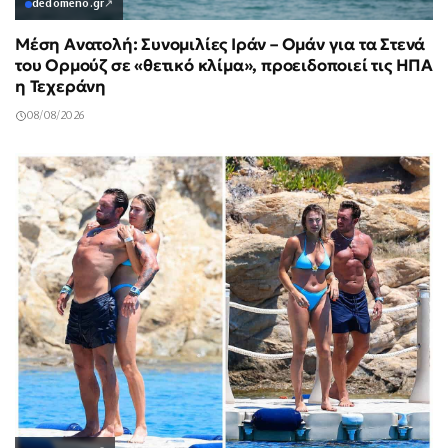
dedomeno.gr
↗
Μέση Ανατολή: Συνομιλίες Ιράν – Ομάν για τα Στενά
του Ορμούζ σε «θετικό κλίμα», προειδοποιεί τις ΗΠΑ
η Τεχεράνη
08/08/2026