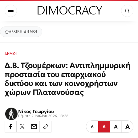
DIMOCRACY
ΑΡΧΙΚΉ
ΔΗΜΟΙ
ΔΗΜΟΙ
Δ.Β. Τζουμέρκων: Αντιπλημμυρική
προστασία του επαρχιακού
δικτύου και των κοινοχρήστων
χώρων Πλατανούσας
Νίκος Γεωργίου
Πέμπτη 9 Ιουλίου 2026, 13:26
Α
Α
Α
Α