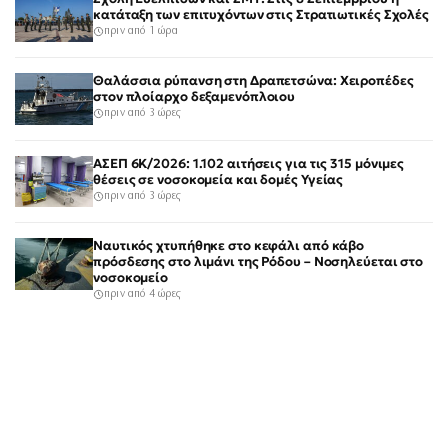
κατάταξη των επιτυχόντων στις Στρατιωτικές Σχολές
πριν από 1 ώρα
Θαλάσσια ρύπανση στη Δραπετσώνα: Χειροπέδες
στον πλοίαρχο δεξαμενόπλοιου
πριν από 3 ώρες
ΑΣΕΠ 6Κ/2026: 1.102 αιτήσεις για τις 315 μόνιμες
θέσεις σε νοσοκομεία και δομές Υγείας
πριν από 3 ώρες
Ναυτικός χτυπήθηκε στο κεφάλι από κάβο
πρόσδεσης στο λιμάνι της Ρόδου – Νοσηλεύεται στο
νοσοκομείο
πριν από 4 ώρες