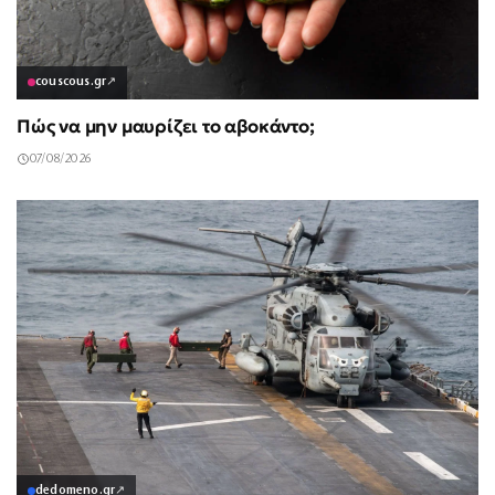
couscous.gr
↗
Πώς να μην μαυρίζει το αβοκάντο;
07/08/2026
dedomeno.gr
↗