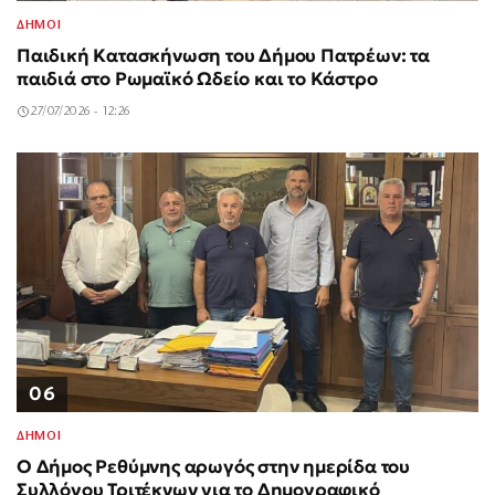
ΔΗΜΟΙ
Παιδική Κατασκήνωση του Δήμου Πατρέων: τα
παιδιά στο Ρωμαϊκό Ωδείο και το Κάστρο
27/07/2026 - 12:26
06
ΔΗΜΟΙ
Ο Δήμος Ρεθύμνης αρωγός στην ημερίδα του
Συλλόγου Τριτέκνων για το Δημογραφικό