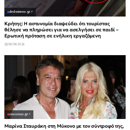
dedomeno.gr
↗
Κρήτης: Η αστυνομία διαψεύδει ότι τουρίστας
θέλησε να πληρώσει για να ασελγήσει σε παιδί –
Ερωτική πρόταση σε ενήλικη εργαζόμενη
08/08/2026
couscous.gr
↗
Μαρίνα Σταυράκη στη Μύκονο με τον σύντροφό της,