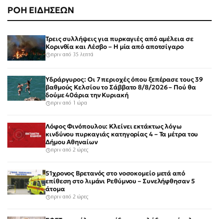
ΡΟΗ ΕΙΔΗΣΕΩΝ
Τρεις συλλήψεις για πυρκαγιές από αμέλεια σε
Κορινθία και Λέσβο – Η μία από αποτσίγαρο
πριν από 35 λεπτά
Υδράργυρος: Οι 7 περιοχές όπου ξεπέρασε τους 39
βαθμούς Κελσίου το Σάββατο 8/8/2026 – Πού θα
δούμε 40άρια την Κυριακή
πριν από 1 ώρα
Λόφος Φινόπουλου: Κλείνει εκτάκτως λόγω
κινδύνου πυρκαγιάς κατηγορίας 4 – Τα μέτρα του
Δήμου Αθηναίων
πριν από 2 ώρες
51χρονος Βρετανός στο νοσοκομείο μετά από
επίθεση στο λιμάνι Ρεθύμνου – Συνελήφθησαν 5
άτομα
πριν από 2 ώρες