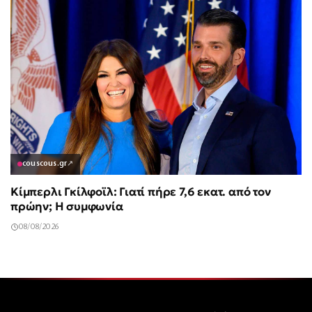
couscous.gr
↗
Κίμπερλι Γκίλφοϊλ: Γιατί πήρε 7,6 εκατ. από τον
πρώην; Η συμφωνία
08/08/2026