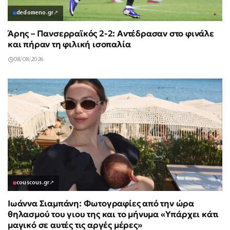
dedomeno.gr
↗
Άρης – Πανσερραϊκός 2-2: Αντέδρασαν στο φινάλε
και πήραν τη φιλική ισοπαλία
08/08/2026
couscous.gr
↗
Ιωάννα Σιαμπάνη: Φωτογραφίες από την ώρα
θηλασμού του γιου της και το μήνυμα «Υπάρχει κάτι
μαγικό σε αυτές τις αργές μέρες»