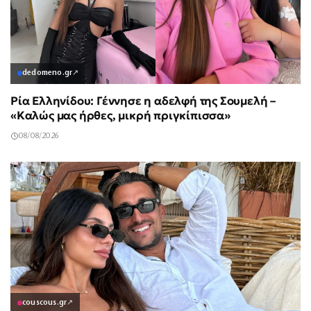
dedomeno.gr
↗
Ρία Ελληνίδου: Γέννησε η αδελφή της Σουμελή –
«Καλώς μας ήρθες, μικρή πριγκίπισσα»
08/08/2026
couscous.gr
↗