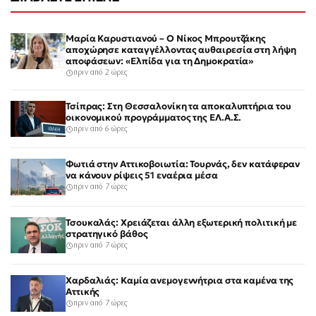
Μαρία Καρυστιανού – Ο Νίκος Μπρουτζάκης
αποχώρησε καταγγέλλοντας αυθαιρεσία στη λήψη
αποφάσεων: «Ελπίδα για τη Δημοκρατία»
πριν από 2 ώρες
Τσίπρας: Στη Θεσσαλονίκη τα αποκαλυπτήρια του
οικονομικού προγράμματος της ΕΛ.Α.Σ.
πριν από 6 ώρες
Φωτιά στην Αττικοβοιωτία: Τουρνάς, δεν κατάφεραν
να κάνουν ρίψεις 51 εναέρια μέσα
πριν από 7 ώρες
Τσουκαλάς: Χρειάζεται άλλη εξωτερική πολιτική με
στρατηγικό βάθος
πριν από 7 ώρες
Χαρδαλιάς: Καμία ανεμογεννήτρια στα καμένα της
Αττικής
πριν από 7 ώρες