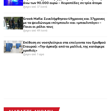
άνω των 90.000 ευρώ – Χειροπέδες σε τρία άτομα
πριν από 37 λεπτά
Greek Mafia: Συνελήφθησαν 49χρονος και 37χρονος
με τα ψευδώνυμα «πίτμπουλ» και «μπουλντόγκ» –
Ποιοι οι ρόλοι τους
πριν από 49 λεπτά
Επίθεση σε νοσηλεύτρια στα επείγοντα του Ερυθρού
Σταυρού: «Την άρπαξε από τα μαλλιά, της κατάφερε
γροθιές»
πριν από 1 ώρα