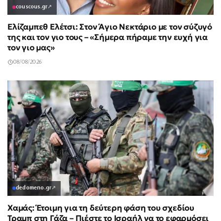
couscous.gr
↗
Ελίζαμπεθ Ελέτσι: Στον Άγιο Νεκτάριο με τον σύζυγό
της και τον γιο τους – «Σήμερα πήραμε την ευχή για
τον γιο μας»
08/08/2026
dedomeno.gr
↗
Χαμάς: Έτοιμη για τη δεύτερη φάση του σχεδίου
Τραμπ στη Γάζα – Πιέστε το Ισραήλ να το εφαρμόσει