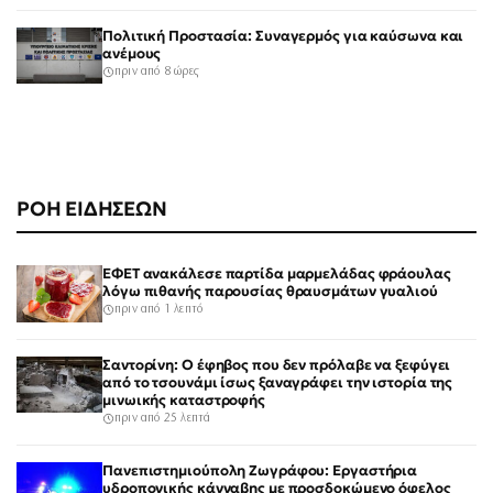
Πολιτική Προστασία: Συναγερμός για καύσωνα και
ανέμους
πριν από 8 ώρες
ΡΟΗ ΕΙΔΗΣΕΩΝ
ΕΦΕΤ ανακάλεσε παρτίδα μαρμελάδας φράουλας
λόγω πιθανής παρουσίας θραυσμάτων γυαλιού
πριν από 1 λεπτό
Σαντορίνη: Ο έφηβος που δεν πρόλαβε να ξεφύγει
από το τσουνάμι ίσως ξαναγράφει την ιστορία της
μινωικής καταστροφής
πριν από 25 λεπτά
Πανεπιστημιούπολη Ζωγράφου: Εργαστήρια
υδροπονικής κάνναβης με προσδοκώμενο όφελος