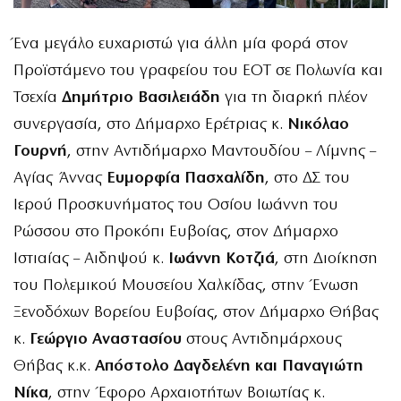
Ένα μεγάλο ευχαριστώ για άλλη μία φορά στον
Προϊστάμενο του γραφείου του ΕΟΤ σε Πολωνία και
Τσεχία
Δημήτριο Βασιλειάδη
για τη διαρκή πλέον
συνεργασία, στο Δήμαρχο Ερέτριας κ.
Νικόλαο
Γουρνή
, στην Αντιδήμαρχο Μαντουδίου – Λίμνης –
Αγίας Άννας
Ευμορφία Πασχαλίδη
, στο ΔΣ του
Ιερού Προσκυνήματος του Οσίου Ιωάννη του
Ρώσσου στο Προκόπι Ευβοίας, στον Δήμαρχο
Ιστιαίας – Αιδηψού κ.
Ιωάννη Κοτζιά
, στη Διοίκηση
του Πολεμικού Μουσείου Χαλκίδας, στην Ένωση
Ξενοδόχων Βορείου Ευβοίας, στον Δήμαρχο Θήβας
κ.
Γεώργιο Αναστασίου
στους Αντιδημάρχους
Θήβας κ.κ.
Απόστολο Δαγδελένη και Παναγιώτη
Νίκα
, στην Έφορο Αρχαιοτήτων Βοιωτίας κ.