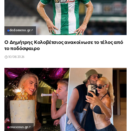
dedomeno.gr
↗
Ο Δημήτρης Κολοβέτσιος ανακοίνωσε το τέλος από
το ποδόσφαιρο
10/08/2026
couscous.gr
↗