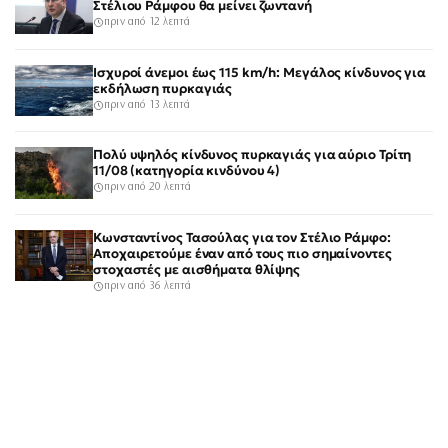
Στέλιου Ράμφου θα μείνει ζωντανή
πριν από 12 λεπτά
Ισχυροί άνεμοι έως 115 km/h: Μεγάλος κίνδυνος για
εκδήλωση πυρκαγιάς
πριν από 13 λεπτά
Πολύ υψηλός κίνδυνος πυρκαγιάς για αύριο Τρίτη
11/08 (κατηγορία κινδύνου 4)
πριν από 20 λεπτά
Κωνσταντίνος Τασούλας για τον Στέλιο Ράμφο:
Αποχαιρετούμε έναν από τους πιο σημαίνοντες
στοχαστές με αισθήματα θλίψης
πριν από 36 λεπτά