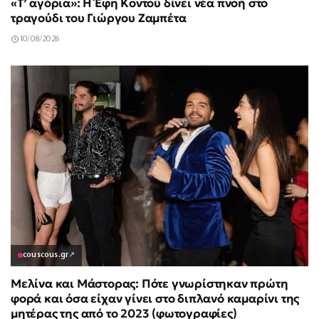
«Τ’ αγόρια»: Η Έφη Κοντού δίνει νέα πνοή στο
τραγούδι του Γιώργου Ζαμπέτα
10/08/2026
couscous.gr
↗
Μελίνα και Μάστορας: Πότε γνωρίστηκαν πρώτη
φορά και όσα είχαν γίνει στο διπλανό καμαρίνι της
μητέρας της από το 2023 (φωτογραφίες)