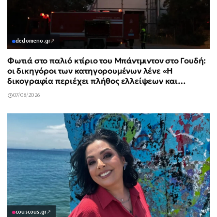
dedomeno.gr
↗
Φωτιά στο παλιό κτίριο του Μπάντμιντον στο Γουδή:
οι δικηγόροι των κατηγορουμένων λένε «Η
δικογραφία περιέχει πλήθος ελλείψεων και
σοβαρών κενών»
07/08/2026
couscous.gr
↗