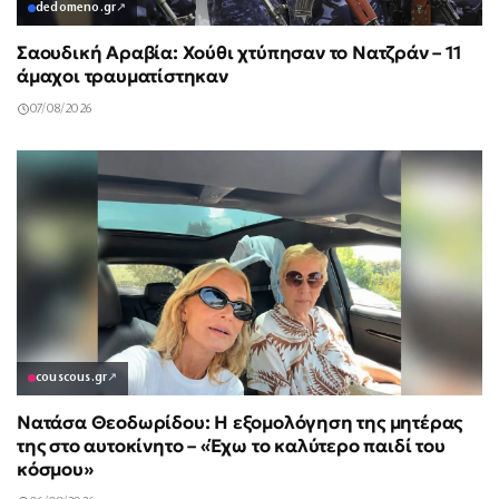
dedomeno.gr
↗
Σαουδική Αραβία: Χούθι χτύπησαν το Νατζράν – 11
άμαχοι τραυματίστηκαν
07/08/2026
couscous.gr
↗
Νατάσα Θεοδωρίδου: Η εξομολόγηση της μητέρας
της στο αυτοκίνητο – «Έχω το καλύτερο παιδί του
κόσμου»