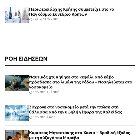
Περιφερειάρχης Κρήτης συμμετείχε στο 7ο
Παγκόσμιο Συνέδριο Κρητών
27/07/2026 - 08:00
ΡΟΗ ΕΙΔΗΣΕΩΝ
Ναυτικός χτυπήθηκε στο κεφάλι από κάβο
πρόσδεσης στο λιμάνι της Ρόδου – Νοσηλεύεται στο
νοσοκομείο
πριν από 11 λεπτά
30χρονη στο νοσοκομείο μετά την πτώση στη
θάλασσα από την υψηλή γέφυρα της Χαλκίδας
πριν από 1 ώρα
Κυριάκος Μητσοτάκης στα Χανιά – Βραδινή έξοδος
με τη σύζυγό του Μαρέβα