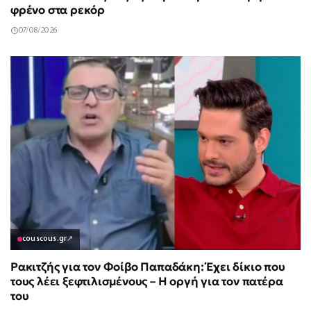
φρένο στα ρεκόρ
07/08/2026
couscous.gr
↗
Ρακιτζής για τον Φοίβο Παπαδάκη: Έχει δίκιο που
τους λέει ξεφτιλισμένους – Η οργή για τον πατέρα
του