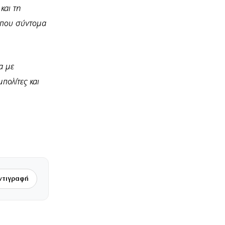
και τη
 που σύντομα
α με
πολίτες και
ντιγραφή