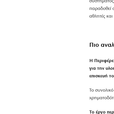
συστήματος
παραδοθεί σ
αθλητές και
Πιο ανα
Η Περιφέρε
για την υλο
επισκευή τ
Το συνολικό
χρηματοδότη
Το έργο περ