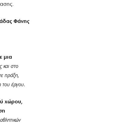
τασης.
λάδας Φάνης
ε μια
 και στο
σε πράξη,
η του έργου.
ύ χώρου,
ση
 αθλητικών