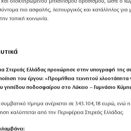
 και ολοκληρωμένου μηχανισμού δροσισμού, ώστε ο χώ
ύντομα πιο ασφαλής, λειτουργικός και κατάλληλος για 
 την τοπική κοινωνία.
λυτικά
ια Στερεάς Ελλάδας προχώρησε στην υπογραφή της 
ποίηση του έργου:
«Προμήθεια τεχνητού χλοοτάπητα 
ου γηπέδου ποδοσφαίρου στο Λύκειο – Γυμνάσιο Κύμη
 συμβατικό τίμημα ανέρχεται σε 343.104,18 ευρώ, ενώ η
ση καλύπτεται από την Περιφέρεια Στερεάς Ελλάδας.
ιλαμβάνει: