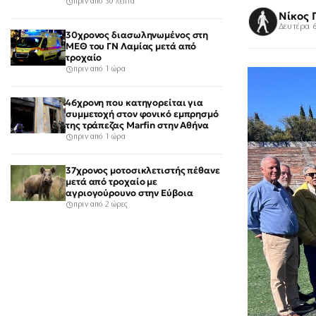
πριν από 30 λεπτά
Νίκος 
Δευτέρα 6
30χρονος διασωληνωμένος στη
ΜΕΘ του ΓΝ Λαμίας μετά από
τροχαίο
πριν από 1 ώρα
46χρονη που κατηγορείται για
συμμετοχή στον φονικό εμπρησμό
της τράπεζας Marfin στην Αθήνα
πριν από 1 ώρα
37χρονος μοτοσικλετιστής πέθανε
μετά από τροχαίο με
αγριογούρουνο στην Εύβοια
πριν από 2 ώρες