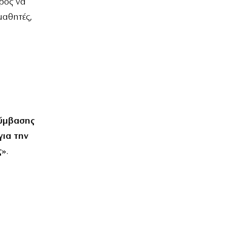
ρος να
μαθητές,
σύμβασης
για την
ς»
.