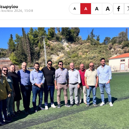
Γεωργίου
Α
Α
Α
Α
 Ιουλίου 2026, 13:08