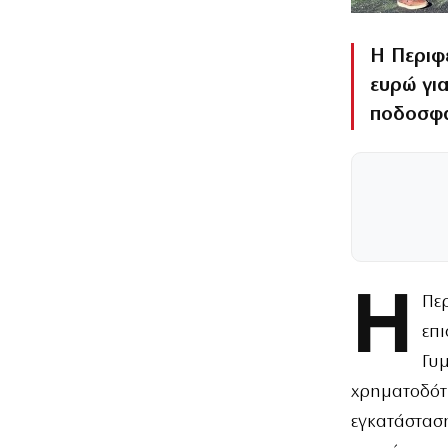
Η Περιφ
ευρώ γι
ποδοσφα
Η
Πε
επ
Γυ
χρηματοδότη
εγκατάσταση