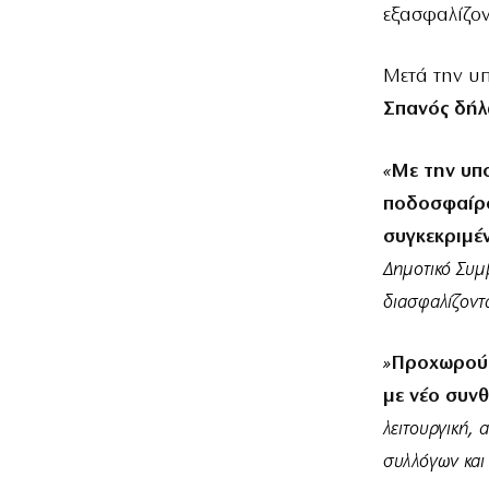
εξασφαλίζον
Μετά την υ
Σπανός δήλ
«
Με την υπ
ποδοσφαίρο
συγκεκριμέ
Δημοτικό Συμ
διασφαλίζοντ
»
Προχωρούμ
με νέο συν
λειτουργική, 
συλλόγων και 