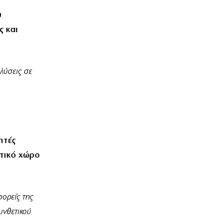
υ
ς και
λύσεις σε
ητές
τικό χώρο
φορείς της
υνθετικού