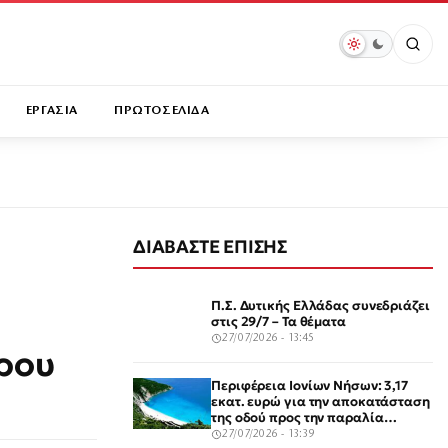
ΕΡΓΑΣΙΑ
ΠΡΩΤΟΣΕΛΙΔΑ
ΔΙΑΒΑΣΤΕ ΕΠΙΣΗΣ
Π.Σ. Δυτικής Ελλάδας συνεδριάζει
στις 29/7 – Τα θέματα
27/07/2026 - 13:45
ρου
Περιφέρεια Ιονίων Νήσων: 3,17
εκατ. ευρώ για την αποκατάσταση
της οδού προς την παραλία
Μύρτος στην Κεφαλονιά
27/07/2026 - 13:39