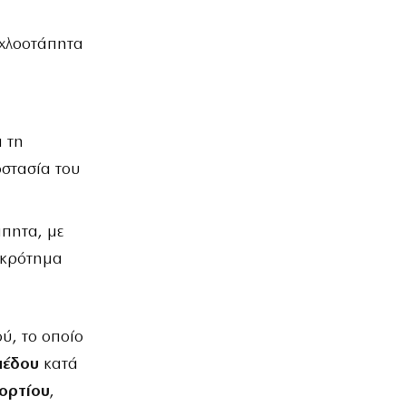
 χλοοτάπητα
 τη
οστασία του
πητα, με
υγκρότημα
ύ, το οποίο
πέδου
κατά
ορτίου
,