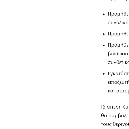
Προμήθει
συνολική
Προμήθει
Προμήθει
βελτίωση
συνθετικ
Εγκατάστ
εκτοξευτ
και αυτο
Ιδιαίτερη έ
θα συμβάλε
τους θερινο