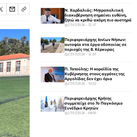
Ν. Χαρδαλιάς: Μητροπολιτική
διακυβέρνηση σημαίνει ευθύνη,
ζητώ να κριθώ ακόμη πιο αυστηρά
27/07/2026 - 12:37
Περιφερειάρχης Ιονίων Νήσων:
αυτοψία στα έργα οδοποιίας σε
περιοχές της Β. Κέρκυρας
27/07/2026 - 12:20
Π. Τατούλης: Η κοροϊδία της
Κυβέρνησης στους αγρότες της
Αργολίδας δεν έχει όρια
27/07/2026 - 10:02
Περιφερειάρχης Κρήτης
συμμετείχε στο 7ο Παγκόσμιο
Συνέδριο Κρητών
27/07/2026 - 08:00