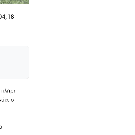
04,18
ν πλήρη
ύκειο-
ν
ύ