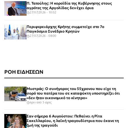
Π. Τατούλης: Η κοροϊδία της Κυβέρνησης στους
αγρότες της Αργολίδας δεν έχει όρια
27/07/2026 - 10:02
Περιφερειάρχης Κρήτης συμμετείχε στο 7ο
Παγκόσμιο Συνέδριο Κρητών
27/07/2026 - 08:00
ΡΟΗ ΕΙΔΗΣΕΩΝ
Μυστράς: Ο συνήγορος του 55χρονου που είχε τη
σορό του πατέρα του σε καταψύκτη υποστηρίζει ότι
«δεν ήταν οικονομικό το κίνητρο»
πριν από 5 ώρες
Σαν σήμερα 6 Αυγούστου: Πεθαίνει η Ρίτα
Σακελλαρίου, η λαϊκή τραγουδίστρια που έκανε τη
ζωή της τραγούδι