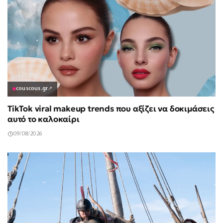
couscous.gr
↗
TikTok viral makeup trends που αξίζει να δοκιμάσεις
αυτό το καλοκαίρι
09/08/2026