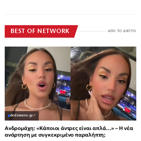
περίεργη»
Γερμενό
για τη Δημοκρατία»
ΕΠΙΚΑΙΡΟΤΗΤΑ
ΕΠΙΚΑΙΡΟΤΗΤΑ
BEST OF NETWORK
ΑΠΟ ΤΟ ΔΙΚΤΥΟ
dedomeno.gr
↗
Ανδρομάχη: «Κάποιοι άντρες είναι απλά…» – Η νέα
ανάρτηση με συγκεκριμένο παραλήπτη;