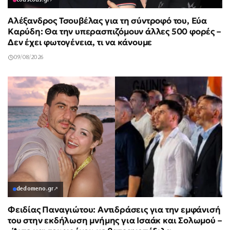
couscous.gr
↗
Αλέξανδρος Τσουβέλας για τη σύντροφό του, Εύα
Καρύδη: Θα την υπερασπιζόμουν άλλες 500 φορές –
Δεν έχει φωτογένεια, τι να κάνουμε
09/08/2026
dedomeno.gr
↗
Φειδίας Παναγιώτου: Αντιδράσεις για την εμφάνισή
του στην εκδήλωση μνήμης για Ισαάκ και Σολωμού –