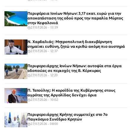
Περιφέρεια Ιονίων Νήσων: 3,17 εκατ. ευρώ για την
αποκατάσταση της οδού προς την παραλία Μύρτος
στην Κεφαλονιά
27/07/2026 - 13:39
Ν. Χαρδαλιάς: Μητροπολιτική διακυβέρνηση
σημαίνει ευθύνη, ζητώ να κριθώ ακόμη πιο αυστηρά
27/07/2026 - 12:37
Περιφερειάρχης Ιονίων Νήσων: αυτοψία στα έργα
οδοποιίας σε περιοχές της Β. Κέρκυρας
27/07/2026 - 12:20
Π. Τατούλης: Η κοροϊδία της Κυβέρνησης στους
αγρότες της Αργολίδας δεν έχει όρια
27/07/2026 - 10:02
Περιφερειάρχης Κρήτης συμμετείχε στο 7ο
Παγκόσμιο Συνέδριο Κρητών
27/07/2026 - 08:00