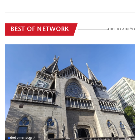
προσπαθήσαμε να
Γρατσία»
ΕΠΙΚΑΙΡΟΤΗΤΑ
ΠΟΛΙΤΙΚΗ
σε κλάσματα
τον διώξουμε
δευτερολέπτου»
BEST OF NETWORK
ΑΠΟ ΤΟ ΔΙΚΤΥΟ
dedomeno.gr
↗