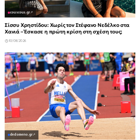
couscous.gr
↗
Σίσσυ Χρηστίδου: Χωρίς τον Στέφανο Νεδέλκο στα
Χανιά – Έσκασε η πρώτη κρίση στη σχέση τους;
10/08/2026
dedomeno.gr
↗