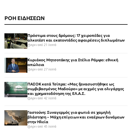
ΡΟΗ ΕΙΔΗΣΕΩΝ
Πρόστιμα στους δρόμους: 17 χειροπέδες για
αλκοτέστ και εκατοντάδες αφαιρέσεις διπλωμάτων
πριν από 21 λεπτά
Κυριάκος Μητσοτάκης για Στέλιο Ράμφο: εθνική
απώλεια
πριν από 27 λεπτά
ΠΑΣΟΚ κατά Τσίπρα: «Μας ξανασυστήθηκε ως
συμβιβασμένος Μαδούρο» με αιχμές για ολιγάρχες
και χρηματοδότηση της ΕΛ.Α.Σ.
πριν από 42 λεπτά
Γαστούνη: Συναγερμός για φωτιά σε χαμηλή
βλάστηση – Μάχη επίγειων και εναέριων δυνάμεων
στην Ηλεία
πριν από 45 λεπτά