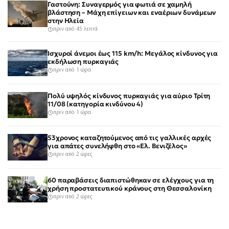
Γαστούνη: Συναγερμός για φωτιά σε χαμηλή
βλάστηση – Μάχη επίγειων και εναέριων δυνάμεων
στην Ηλεία
πριν από 45 λεπτά
Ισχυροί άνεμοι έως 115 km/h: Μεγάλος κίνδυνος για
εκδήλωση πυρκαγιάς
πριν από 1 ώρα
Πολύ υψηλός κίνδυνος πυρκαγιάς για αύριο Τρίτη
11/08 (κατηγορία κινδύνου 4)
πριν από 1 ώρα
53χρονος καταζητούμενος από τις γαλλικές αρχές
για απάτες συνελήφθη στο «Ελ. Βενιζέλος»
πριν από 2 ώρες
60 παραβάσεις διαπιστώθηκαν σε ελέγχους για τη
χρήση προστατευτικού κράνους στη Θεσσαλονίκη
πριν από 2 ώρες