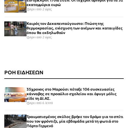
Eurojackpot 7/08/2026: Οι τυχεροί αριθμοί για τα 32
εκατομμύρια ευρώ
πριν από 2 ώρες
Καιρός τον Δεκαπενταύγουστο: Πτώση της
θερμοκρασίας, ενίσχυση των ανέμων και καταιγίδες
όπου θα εκδηλωθούν
πριν από 2 ώρες
ΡΟΗ ΕΙΔΗΣΕΩΝ
35χρονος στο Μαρούσι πέταξε 106 συσκευασίες
κάνναβης σε προαύλιο σχολείου και έφυγε μόλις
είδε τη ΔΙ.ΑΣ.
πριν από 6 λεπτά
Τραυματισμένος σκύλος βρήκε τον δρόμο για το σπίτι
που τον φρόντιζε, μία εβδομάδα μετά τη φωτιά στο
Πόρτο Γερμενό