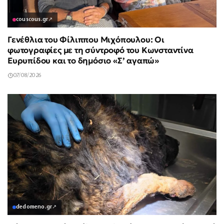
couscous.gr
↗
Γενέθλια του Φίλιππου Μιχόπουλου: Οι
φωτογραφίες με τη σύντροφό του Κωνσταντίνα
Ευρυπίδου και το δημόσιο «Σ’ αγαπώ»
07/08/2026
dedomeno.gr
↗