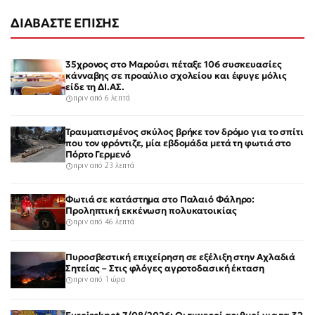
ΔΙΑΒΑΣΤΕ ΕΠΙΣΗΣ
35χρονος στο Μαρούσι πέταξε 106 συσκευασίες
κάνναβης σε προαύλιο σχολείου και έφυγε μόλις
είδε τη ΔΙ.ΑΣ.
πριν από 6 λεπτά
Τραυματισμένος σκύλος βρήκε τον δρόμο για το σπίτι
που τον φρόντιζε, μία εβδομάδα μετά τη φωτιά στο
Πόρτο Γερμενό
πριν από 23 λεπτά
Φωτιά σε κατάστημα στο Παλαιό Φάληρο:
Προληπτική εκκένωση πολυκατοικίας
πριν από 46 λεπτά
Πυροσβεστική επιχείρηση σε εξέλιξη στην Αχλαδιά
Σητείας – Στις φλόγες αγροτοδασική έκταση
πριν από 1 ώρα