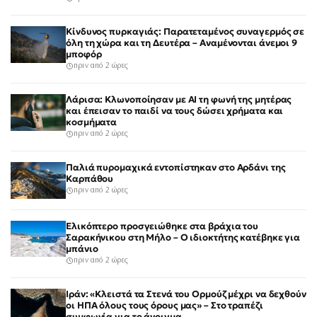
Κίνδυνος πυρκαγιάς: Παρατεταμένος συναγερμός σε
όλη τη χώρα και τη Δευτέρα – Αναμένονται άνεμοι 9
μποφόρ
πριν από 2 ώρες
Λάρισα: Κλωνοποίησαν με AI τη φωνή της μητέρας
και έπεισαν το παιδί να τους δώσει χρήματα και
κοσμήματα
πριν από 2 ώρες
Παλιά πυρομαχικά εντοπίστηκαν στο Αρδάνι της
Καρπάθου
πριν από 2 ώρες
Ελικόπτερο προσγειώθηκε στα βράχια του
Σαρακήνικου στη Μήλο – Ο ιδιοκτήτης κατέβηκε για
μπάνιο
πριν από 2 ώρες
Ιράν: «Κλειστά τα Στενά του Ορμούζ μέχρι να δεχθούν
οι ΗΠΑ όλους τους όρους μας» – Στο τραπέζι
συμφωνία για το άνοιγμα