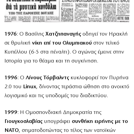
1976
: Ο Βασίλης
Χατζηπαναγής
οδηγεί τον Ηρακλή
σε θρυλική
νίκη επί του Ολυμπιακού
στον τελικό
Κυπέλλου (6-5 στα πέναλτι). Ο αγώνας έμεινε στην
Ιστορία για το θέαμα και τη συγκίνηση.
1996
: Ο
Λίνους Τόρβαλντς
κυκλοφορεί τον Πυρήνα
2.0 του
Linux
, δίνοντας τεράστια ώθηση στο ανοικτό
λογισμικό και τις υποδομές του διαδικτύου.
1999
: Η Ομοσπονδιακή Δημοκρατία της
Γιουγκοσλαβίας
υπογράφει
συνθήκη ειρήνης με το
NATO
, σηματοδοτώντας το τέλος των νατοϊκών