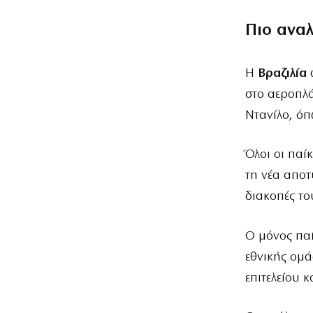
Πιο ανα
Η
Βραζιλία
στο αεροπλά
Ντανίλο, όπ
Όλοι οι παί
τη νέα αποτ
διακοπές το
Ο μόνος παί
εθνικής ομά
επιτελείου κ