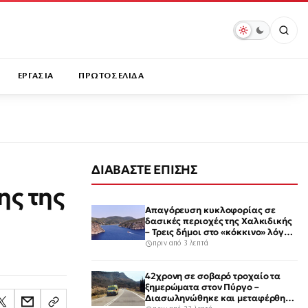
ΕΡΓΑΣΙΑ
ΠΡΩΤΟΣΕΛΙΔΑ
ΔΙΑΒΑΣΤΕ ΕΠΙΣΗΣ
ης της
Απαγόρευση κυκλοφορίας σε
δασικές περιοχές της Χαλκιδικής
– Τρεις δήμοι στο «κόκκινο» λόγω
υψηλού κινδύνου εκδήλωσης
πριν από 3 λεπτά
πυρκαγιάς
42χρονη σε σοβαρό τροχαίο τα
ξημερώματα στον Πύργο –
Διασωληνώθηκε και μεταφέρθηκε