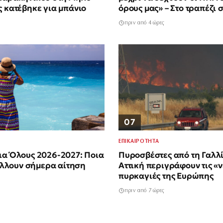
ς κατέβηκε για μπάνιο
όρους μας» – Στο τραπέζι
για το άνοιγμα
πριν από 4 ώρες
07
ΕΠΙΚΑΙΡΟΤΗΤΑ
ια Όλους 2026-2027: Ποια
Πυροσβέστες από τη Γαλλί
λουν σήμερα αίτηση
Αττική περιγράφουν τις «ν
πυρκαγιές της Ευρώπης
πριν από 7 ώρες