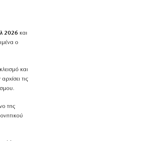
λ 2026
και
ιμένα ο
κλεισμό και
αρχίσει τις
όσμου.
νο της
πονητικού