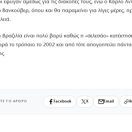
ι έφυγαν αμέσως για τις διακοπές τους, ενώ ο Κάρλο Αντ
ο Βανκούβερ, όπου και θα παραμείνει για λίγες μέρες, πρ
λειά.
η Βραζιλία είναι πολύ βαρύ καθώς η «σελεσάο» κατέκτησε
ορά το τρόπαιο το 2002 και από τότε απογοητεύει πάντα
ης.
ΙΤΕ ΤΟ ΑΡΘΡΟ
Facebook
X
Email
Α