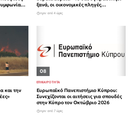
 συμφωνία
ξανά, οι οικονομικές πληγές
παραμένουν
πριν από 4 ώρες
08
ΕΠΙΚΑΙΡΟΤΗΤΑ
α και την
Ευρωπαϊκό Πανεπιστήμιο Κύπρου:
έες»
Συνεχίζονται οι αιτήσεις για σπουδές
στην Κύπρο τον Οκτώβριο 2026
πριν από 7 ώρες