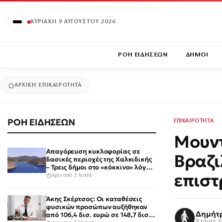
ΚΥΡΙΑΚΉ 9 ΑΥΓΟΎΣΤΟΥ 2026
ΡΟΗ ΕΙΔΗΣΕΩΝ
ΔΗΜΟΙ
ΑΡΧΙΚΉ
ΕΠΙΚΑΙΡΟΤΗΤΑ
ΡΟΗ ΕΙΔΗΣΕΩΝ
ΕΠΙΚΑΙΡΟΤΗΤΑ
Μουντ
Απαγόρευση κυκλοφορίας σε
Βραζι
δασικές περιοχές της Χαλκιδικής
– Τρεις δήμοι στο «κόκκινο» λόγω
επισ
υψηλού κινδύνου εκδήλωσης
πριν από 3 λεπτά
πυρκαγιάς
Άκης Σκέρτσος: Οι καταθέσεις
φυσικών προσώπων αυξήθηκαν
Δημήτ
από 106,4 δισ. ευρώ σε 148,7 δισ.
Τετάρτη 8