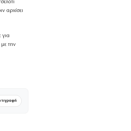
σελότι
ιν αρχίσει
 για
 με την
ντιγραφή