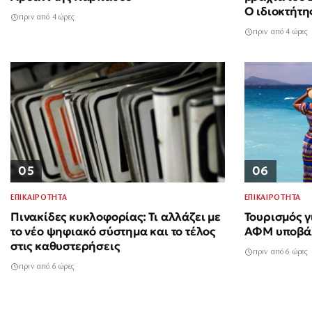
Ο ιδιοκτήτη
πριν από 4 ώρες
πριν από 4 ώρες
06
05
ΕΠΙΚΑΙΡΟΤΗΤΑ
ΕΠΙΚΑΙΡΟΤΗΤΑ
Τουρισμός γ
Πινακίδες κυκλοφορίας: Τι αλλάζει με
ΑΦΜ υποβάλ
το νέο ψηφιακό σύστημα και το τέλος
στις καθυστερήσεις
πριν από 6 ώρες
πριν από 6 ώρες