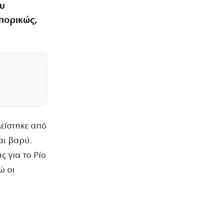
ου
πορικώς,
λείστηκε από
αι βαρύ.
 για το Ρίο
ώ οι