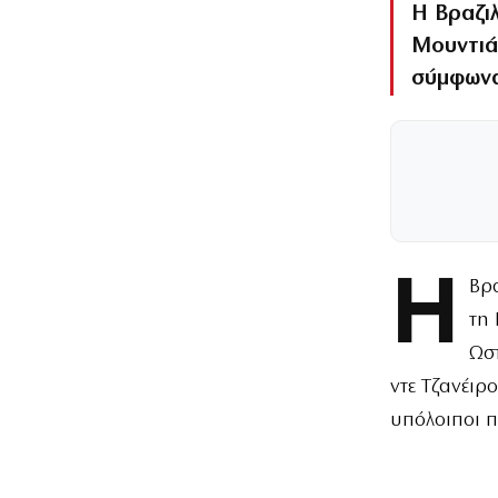
Η Βραζι
Μουντιά
σύμφωνα
Η
Βρ
τη 
Ωσ
ντε Τζανέιρ
υπόλοιποι π